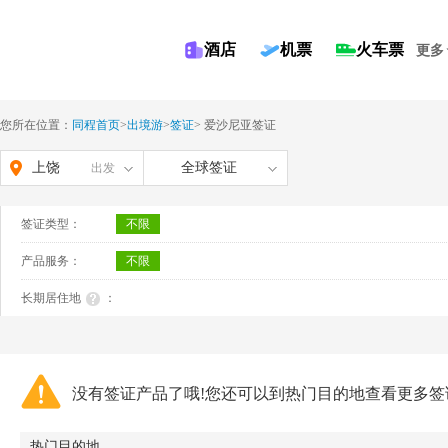
酒店
机票
火车票
更多
您所在位置：
同程首页
>
出境游
>
签证
>
爱沙尼亚签证
上饶
全球签证
出发
签证类型：
不限
产品服务：
不限
长期居住地
：
没有签证产品了哦!您还可以到热门目的地查看更多签
热门目的地