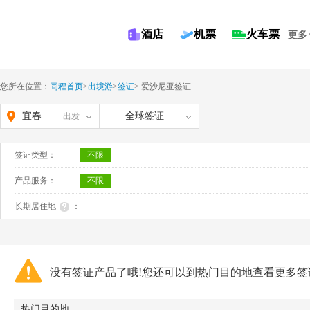
酒店
机票
火车票
更多
您所在位置：
同程首页
>
出境游
>
签证
>
爱沙尼亚签证
宜春
全球签证
出发
签证类型：
不限
产品服务：
不限
长期居住地
：
没有签证产品了哦!您还可以到热门目的地查看更多签
热门目的地