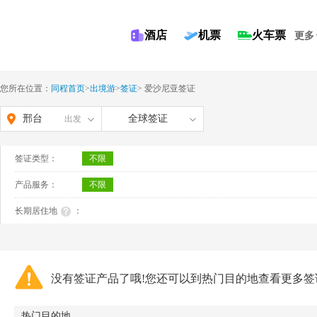
酒店
机票
火车票
更多
您所在位置：
同程首页
>
出境游
>
签证
>
爱沙尼亚签证
邢台
全球签证
出发
签证类型：
不限
产品服务：
不限
长期居住地
：
没有签证产品了哦!您还可以到热门目的地查看更多签
热门目的地