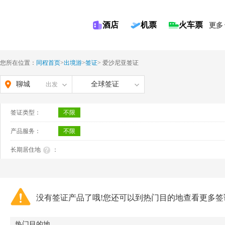
酒店
机票
火车票
更多
您所在位置：
同程首页
>
出境游
>
签证
>
爱沙尼亚签证
聊城
全球签证
出发
签证类型：
不限
产品服务：
不限
长期居住地
：
没有签证产品了哦!您还可以到热门目的地查看更多签
热门目的地