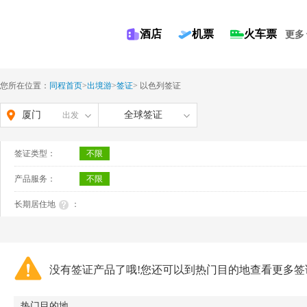
酒店
机票
火车票
更多
您所在位置：
同程首页
>
出境游
>
签证
>
以色列签证
厦门
全球签证
出发
签证类型：
不限
产品服务：
不限
长期居住地
：
没有签证产品了哦!您还可以到热门目的地查看更多签
热门目的地