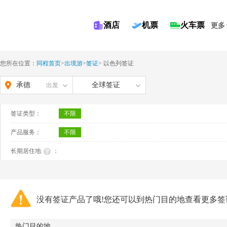
酒店
机票
火车票
更多
您所在位置：
同程首页
>
出境游
>
签证
>
以色列签证
承德
全球签证
出发
签证类型：
不限
产品服务：
不限
长期居住地
：
没有签证产品了哦!您还可以到热门目的地查看更多签
热门目的地