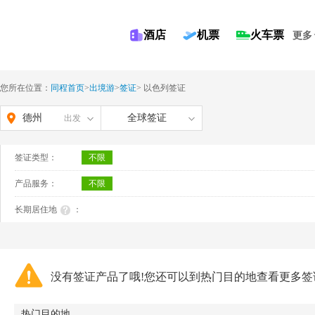
酒店
机票
火车票
更多
您所在位置：
同程首页
>
出境游
>
签证
>
以色列签证
德州
全球签证
出发
签证类型：
不限
产品服务：
不限
长期居住地
：
没有签证产品了哦!您还可以到热门目的地查看更多签
热门目的地