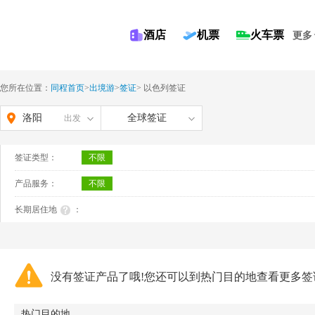
酒店
机票
火车票
更多
您所在位置：
同程首页
>
出境游
>
签证
>
以色列签证
洛阳
全球签证
出发
签证类型：
不限
产品服务：
不限
长期居住地
：
没有签证产品了哦!您还可以到热门目的地查看更多签
热门目的地