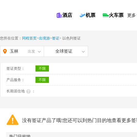
酒店
机票
火车票
更多
您所在位置：
同程首页
>
出境游
>
签证
>
以色列签证
玉林
全球签证
出发
签证类型：
不限
产品服务：
不限
长期居住地
：
没有签证产品了哦!您还可以到热门目的地查看更多签
热门目的地