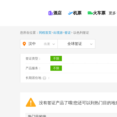
酒店
机票
火车票
更多
您所在位置：
同程首页
>
出境游
>
签证
>
以色列签证
汉中
全球签证
出发
签证类型：
不限
产品服务：
不限
长期居住地
：
没有签证产品了哦!您还可以到热门目的地
热门目的地