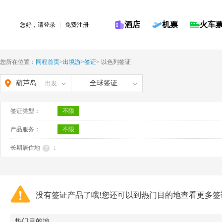
酒店
机票
火车
您好，请
登录
免费注册
您所在位置：
同程首页
>
出境游
>
签证
>
以色列签证
葫芦岛
全球签证
出发
签证类型：
不限
产品服务：
不限
长期居住地
：
没有签证产品了哦!您还可以到热门目的地查看更多签
热门目的地