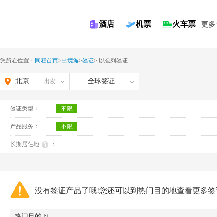
酒店
机票
火车票
更多
您所在位置：
同程首页
>
出境游
>
签证
>
以色列签证
北京
全球签证
出发
签证类型：
不限
产品服务：
不限
长期居住地
：
没有签证产品了哦!您还可以到热门目的地查看更多签
热门目的地