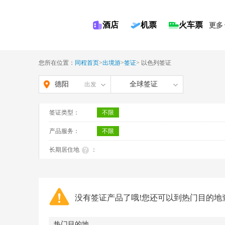
酒店
机票
火车票
更多
您所在位置：
同程首页
>
出境游
>
签证
>
以色列签证
德阳
全球签证
出发
签证类型：
不限
产品服务：
不限
长期居住地
：
没有签证产品了哦!您还可以到热门目的地
热门目的地