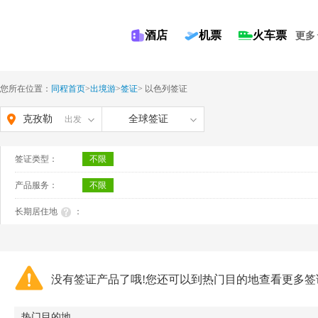
酒店
机票
火车票
更多
您所在位置：
同程首页
>
出境游
>
签证
>
以色列签证
克孜勒
全球签证
出发
苏柯尔
签证类型：
不限
克孜自
产品服务：
不限
治州
长期居住地
：
没有签证产品了哦!您还可以到热门目的地查看更多签
热门目的地