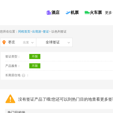
酒店
机票
火车票
更多
您所在位置：
同程首页
>
出境游
>
签证
>
以色列签证
枣庄
全球签证
出发
签证类型：
不限
产品服务：
不限
长期居住地
：
没有签证产品了哦!您还可以到热门目的地查看更多签
热门目的地