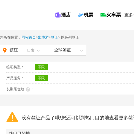
酒店
机票
火车票
更多
您所在位置：
同程首页
>
出境游
>
签证
>
以色列签证
镇江
全球签证
出发
签证类型：
不限
产品服务：
不限
长期居住地
：
没有签证产品了哦!您还可以到热门目的地查看更多签
热门目的地