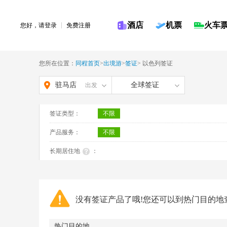
酒店
机票
火车
您好，请
登录
免费注册
您所在位置：
同程首页
>
出境游
>
签证
>
以色列签证
驻马店
全球签证
出发
签证类型：
不限
产品服务：
不限
长期居住地
：
没有签证产品了哦!您还可以到热门目的地
热门目的地