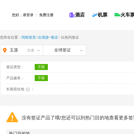
酒店
机票
火车
您好，请
登录
免费注册
您所在位置：
同程首页
>
出境游
>
签证
>
以色列签证
玉溪
全球签证
出发
签证类型：
不限
产品服务：
不限
长期居住地
：
没有签证产品了哦!您还可以到热门目的地查看更多签
热门目的地