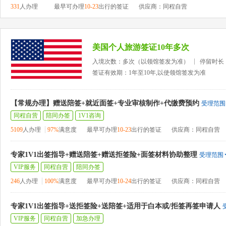
331
人办理
最早可办理
10-23
出行的签证
供应商：同程自营
美国个人旅游签证10年多次
入境次数：多次（以领馆签发为准）
停留时长
签证有效期：1年至10年,以使领馆签发为准
【常规办理】赠送陪签+就近面签+专业审核制作+代缴费预约
受理范围
同程自营
陪同办签
1V1咨询
5109
人办理
97%
满意度
最早可办理
10-23
出行的签证
供应商：同程自营
专家1V1出签指导+赠送陪签+赠送拒签险+面签材料协助整理
受理范围
VIP服务
同程自营
陪同办签
246
人办理
100%
满意度
最早可办理
10-24
出行的签证
供应商：同程自营
专家1V1出签指导+送拒签险+送陪签+适用于白本或/拒签再签申请人
VIP服务
同程自营
加急办理