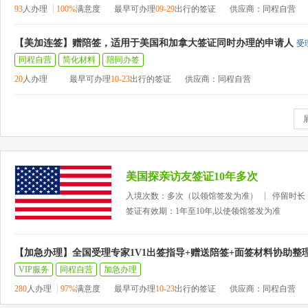
93
人办理
100%
满意度
最早可办理
09-29
出行的签证
供应商：同程自营
【美加连签】赠陪签，适用于美国和加拿大签证同时办理的申请人
受
同程自营
简化材料
陪同办签
20
人办理
最早可办理
10-23
出行的签证
供应商：同程自营
美国探亲访友签证10年多次
入境次数：多次（以领馆签发为准）
停留时长
签证有效期：1年至10年,以使领馆签发为准
【加急办理】全国受理专家1V1出签指导+赠送陪签+面签材料协助整
VIP服务
同程自营
加急办理
280
人办理
97%
满意度
最早可办理
10-23
出行的签证
供应商：同程自营