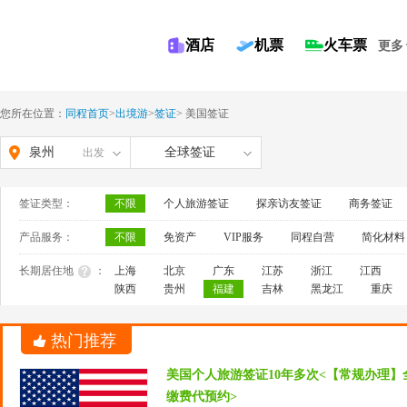
酒店
机票
火车票
更多
您所在位置：
同程首页
>
出境游
>
签证
>
美国签证
泉州
全球签证
出发
签证类型：
不限
个人旅游签证
探亲访友签证
商务签证
产品服务：
不限
免资产
VIP服务
同程自营
简化材料
长期居住地
：
上海
北京
广东
江苏
浙江
江西
陕西
贵州
福建
吉林
黑龙江
重庆
热门推荐
美国个人旅游签证10年多次<【常规办理】
缴费代预约>