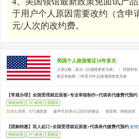
4、美国领馆最新政策免面试产
于用户个人原因需要改约（含申请
元/人次的改约费。
美国个人旅游签证10年多次
入境次数：多次（以领馆签发为准）
停留时长
签证有效期：1年至10年,以使领馆签发为准
【常规办理】全国受理就近面签+专业审核制作+代填表代缴费代预约
同程自营
1V1咨询
需面试
5139
人办理
97%
满意度
最早可办理
10-23
出行的签证
供应商：同程自营
【团购特惠】双人起订+全国受理就近面签+代填表代缴费代预约
受理
同程自营
1V1咨询
需面试