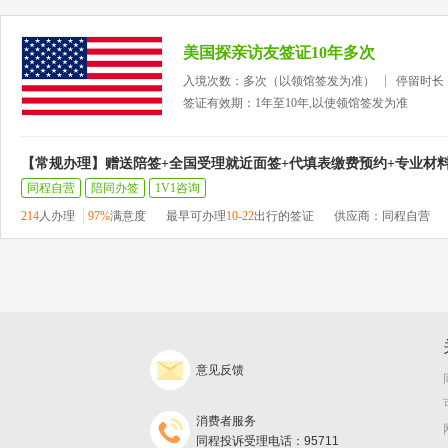
美国探亲访友签证10年多次
入境次数：多次（以领馆签发为准）
停留时长
签证有效期：1年至10年,以使领馆签发为准
【常规办理】赠送陪签+全国受理就近面签+代填表缴费预约+专业材
同程自营
陪同办签
1V1咨询
214
人办理
97%
满意度
最早可办理
10-22
出行的签证
供应商：同程自营
意见反馈
消费者服务
同程投诉受理电话：95711