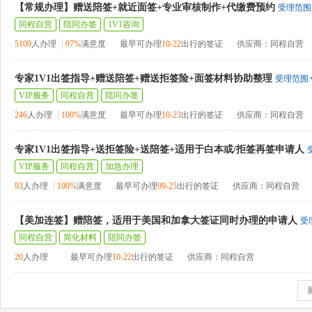
【常规办理】赠送陪签+就近面签+专业审核制作+代缴费预约
受理范围
同程自营
陪同办签
1V1咨询
5109
人办理
97%
满意度
最早可办理
10-22
出行的签证
供应商：同程自营
专家1V1出签指导+赠送陪签+赠送拒签险+面签材料协助整理
受理范围
VIP服务
同程自营
陪同办签
246
人办理
100%
满意度
最早可办理
10-23
出行的签证
供应商：同程自营
专家1V1出签指导+送拒签险+送陪签+适用于白本或/拒签再签申请人
VIP服务
同程自营
加急办理
93
人办理
100%
满意度
最早可办理
09-25
出行的签证
供应商：同程自营
【美加连签】赠陪签，适用于美国和加拿大签证同时办理的申请人
受
同程自营
简化材料
陪同办签
20
人办理
最早可办理
10-22
出行的签证
供应商：同程自营