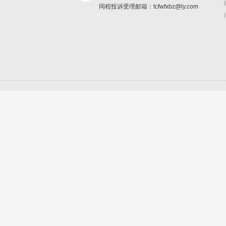
同程投诉受理邮箱：tcfwfxbz@ly.com