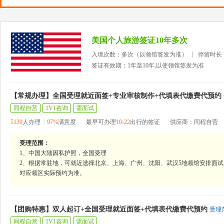
美国个人旅游签证10年多次
入境次数：多次（以领馆签发为准）
停留时长
签证有效期：1年至10年,以使领馆签发为准
【常规办理】全国受理就近面签+专业审核制作+代填表代缴费代预约
同程自营
1V1咨询
需面试
5139
人办理
97%
满意度
最早可办理
10-22
出行的签证
供应商：同程自营
受理范围：
1、中国大陆因私护照，全国受理
2、根据常驻地，可就近选择北京、上海、广州、沈阳、武汉5地领馆安排面试
对应领区实际预约为准。
【团购特惠】双人起订+全国受理就近面签+代填表代缴费代预约
受理
同程自营
1V1咨询
需面试