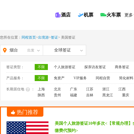
酒店
机票
火车票
更多
您所在位置：
同程首页
>
出境游
>
签证
>
美国签证
烟台
全球签证
出发
签证类型：
不限
个人旅游签证
探亲访友签证
商务签证
产品服务：
不限
免资产
VIP服务
同程自营
简化材料
长期居住地
：
上海
北京
广东
江苏
浙江
江西
陕西
贵州
福建
吉林
黑龙江
重庆
热门推荐
美国个人旅游签证10年多次<【常规办理】
缴费代预约>