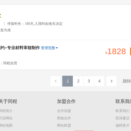
次
）
停留时长：180天,入境时由海关决定
签发为准
预约+专业材料审核制作
受理范围
1828
：同程自营
1
2
3
4
跳转
关于同程
加盟合作
联系我
同程简介
合作加盟
联系我们
可信网站
商旅合作
投诉建议
网站地图
网站联盟
诚聘英才