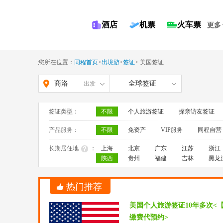
酒店
机票
火车票
更多
您所在位置：
同程首页
>
出境游
>
签证
>
美国签证
商洛
全球签证
出发
签证类型：
不限
个人旅游签证
探亲访友签证
产品服务：
不限
免资产
VIP服务
同程自营
长期居住地
：
上海
北京
广东
江苏
浙江
陕西
贵州
福建
吉林
黑龙
热门推荐
美国个人旅游签证10年多次<
缴费代预约>