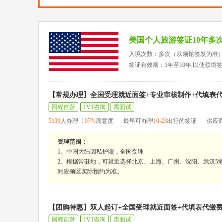
美国个人旅游签证10年多
入境次数：多次（以领馆签发为准
签证有效期：1年至10年,以使领馆
【常规办理】全国受理就近面签+专业审核制作+代填表
同程自营
1V1咨询
需面试
5139
人办理
97%
满意度
最早可办理
10-23
出行的签证
供应
受理范围：
1、中国大陆因私护照，全国受理
2、根据常驻地，可就近选择北京、上海、广州、沈阳、武汉5地
对应领区实际预约为准。
【团购特惠】双人起订+全国受理就近面签+代填表代缴
同程自营
1V1咨询
需面试