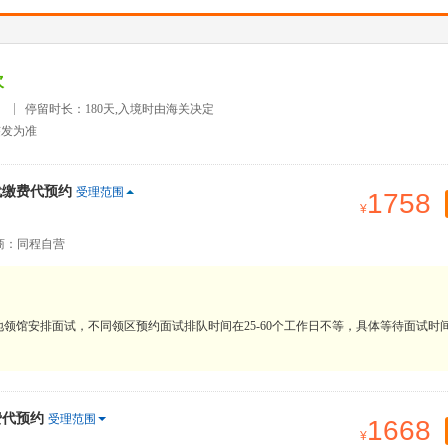
次
）
停留时长：180天,入境时由海关决定
签发为准
代缴费代预约
受理范围
1758
商：同程自营
领馆安排面试，不同领区预约面试排队时间在25-60个工作日不等，具体等待面试时
费代预约
受理范围
1668