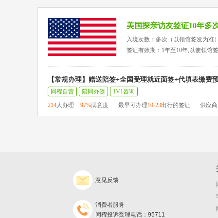
美国探亲访友签证10年多
入境次数：多次（以领馆签发为准
签证有效期：1年至10年,以使领馆
【常规办理】赠送陪签+全国受理就近面签+代填表缴费
同程自营
陪同办签
1V1咨询
214
人办理
97%
满意度
最早可办理
10-23
出行的签证
供应商
意见反馈
消费者服务
同程投诉受理电话：95711