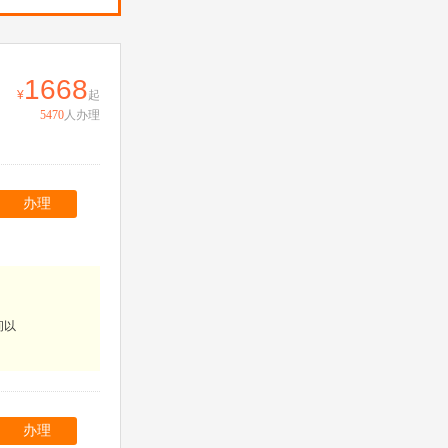
1668
起
5470
人办理
办理
间以
办理