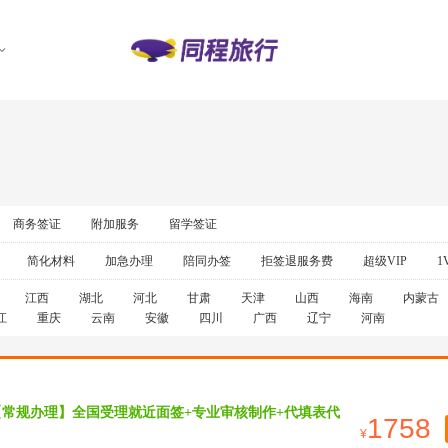
商务签证
附加服务
留学签证
简化材料
加急办理
陪同办签
拒签退服务费
超级VIP
1
江西
湖北
河北
甘肃
天津
山西
海南
内蒙古
江
重庆
云南
安徽
四川
广西
辽宁
河南
【常规办理】全国受理就近面签+专业审核制作+代填表代
1758