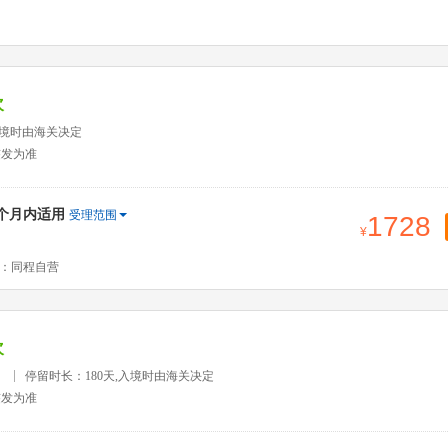
次
入境时由海关决定
签发为准
2个月内适用
受理范围
1728
：同程自营
次
）
停留时长：180天,入境时由海关决定
签发为准