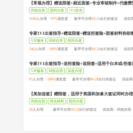
【常规办理】赠送陪签+就近面签+专业审核制作+代缴费
同程自营
陪同办签
1V1咨询
5109
人办理
97%
满意度
最早可办理
10-23
出行的签证
供应
专家1V1出签指导+赠送陪签+赠送拒签险+面签材料协助
VIP服务
同程自营
陪同办签
246
人办理
100%
满意度
最早可办理
10-24
出行的签证
供应
专家1V1出签指导+送拒签险+送陪签+适用于白本或/拒
VIP服务
同程自营
加急办理
93
人办理
100%
满意度
最早可办理
09-29
出行的签证
供应商
【美加连签】赠陪签，适用于美国和加拿大签证同时办理
同程自营
简化材料
陪同办签
20
人办理
最早可办理
10-23
出行的签证
供应商：同程自营