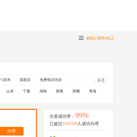
4001-899-812
V1咨询
需面试
免费电话培训
多选
山东
宁夏
湖南
新疆
西藏
青海
99%
出签成功率：
已超过
1693329
人成功办理
办理