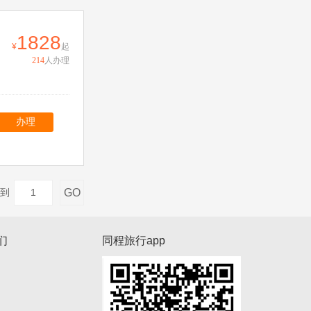
1828
起
214
人办理
办理
GO
到
们
同程旅行app