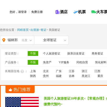
酒店
机票
火车
您好，请
登录
免费注册
您所在位置：
同程首页
>
出境游
>
签证
>
美国签证
锡林郭
全球签证
出发
勒盟
签证类型：
不限
个人旅游签证
探亲访友签证
商务签证
产品服务：
不限
免资产
VIP服务
同程自营
简化材料
长期居住地
：
上海
北京
广东
江苏
浙江
江西
陕西
贵州
福建
吉林
黑龙江
重庆
热门推荐
美国个人旅游签证10年多次<【常规办理】
缴费代预约>