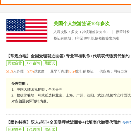
美国个人旅游签证10年多次
入境次数：多次（以领馆签发为准）
停留时长
签证有效期：1年至10年,以使领馆签发为准
【常规办理】全国受理就近面签+专业审核制作+代填表代缴费代预约
同程自营
1V1咨询
需面试
5139
人办理
97%
满意度
最早可办理
10-24
出行的签证
供应商：同程自营
受理范围：
1、中国大陆因私护照，全国受理
2、根据常驻地，可就近选择北京、上海、广州、沈阳、武汉5地领馆安排面试
对应领区实际预约为准。
【团购特惠】双人起订+全国受理就近面签+代填表代缴费代预约
受理
同程自营
1V1咨询
需面试