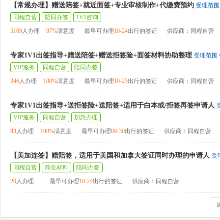
【常规办理】赠送陪签+就近面签+专业审核制作+代缴费预约
受理范围
同程自营
陪同办签
1V1咨询
5109
人办理
97%
满意度
最早可办理
10-24
出行的签证
供应商：同程自营
专家1V1出签指导+赠送陪签+赠送拒签险+面签材料协助整理
受理范围
VIP服务
同程自营
陪同办签
246
人办理
100%
满意度
最早可办理
10-25
出行的签证
供应商：同程自营
专家1V1出签指导+送拒签险+送陪签+适用于白本或/拒签再签申请人
VIP服务
同程自营
加急办理
93
人办理
100%
满意度
最早可办理
09-30
出行的签证
供应商：同程自营
【美加连签】赠陪签，适用于美国和加拿大签证同时办理的申请人
受
同程自营
简化材料
陪同办签
20
人办理
最早可办理
10-24
出行的签证
供应商：同程自营