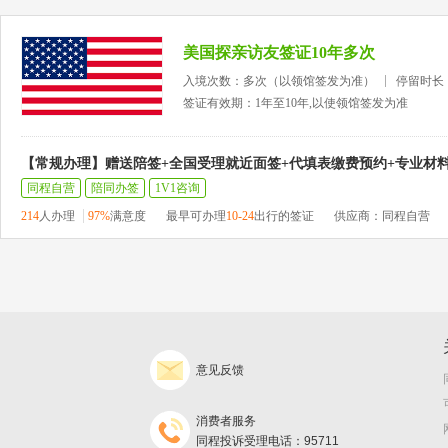
美国探亲访友签证10年多次
入境次数：多次（以领馆签发为准）
停留时长
签证有效期：1年至10年,以使领馆签发为准
【常规办理】赠送陪签+全国受理就近面签+代填表缴费预约+专业材
同程自营
陪同办签
1V1咨询
214
人办理
97%
满意度
最早可办理
10-24
出行的签证
供应商：同程自营
意见反馈
消费者服务
同程投诉受理电话：95711