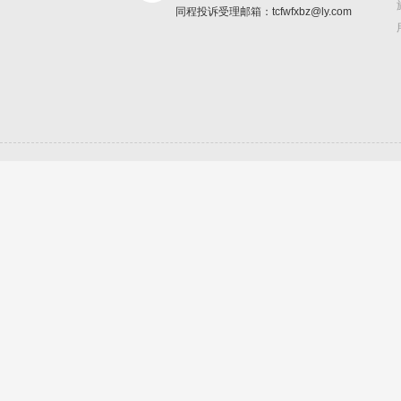
同程投诉受理邮箱：tcfwfxbz@ly.com