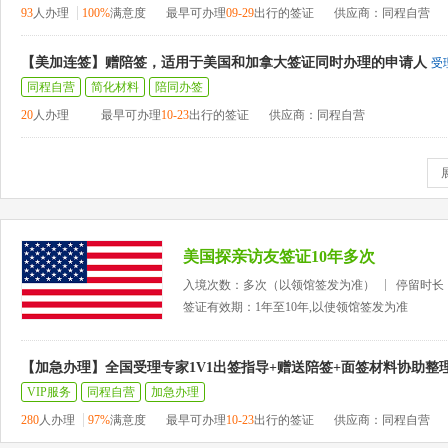
93
人办理
100%
满意度
最早可办理
09-29
出行的签证
供应商：同程自营
【美加连签】赠陪签，适用于美国和加拿大签证同时办理的申请人
受
同程自营
简化材料
陪同办签
20
人办理
最早可办理
10-23
出行的签证
供应商：同程自营
美国探亲访友签证10年多次
入境次数：多次（以领馆签发为准）
停留时长
签证有效期：1年至10年,以使领馆签发为准
【加急办理】全国受理专家1V1出签指导+赠送陪签+面签材料协助整
VIP服务
同程自营
加急办理
280
人办理
97%
满意度
最早可办理
10-23
出行的签证
供应商：同程自营