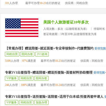
331
人办理
最早可办理
10-23
出行的签证
供应商：同程自营
美国个人旅游签证10年多次
入境次数：多次（以领馆签发为准）
停留时长
签证有效期：1年至10年,以使领馆签发为准
【常规办理】赠送陪签+就近面签+专业审核制作+代缴费预约
受理范围
同程自营
陪同办签
1V1咨询
5109
人办理
97%
满意度
最早可办理
10-23
出行的签证
供应商：同程自营
专家1V1出签指导+赠送陪签+赠送拒签险+面签材料协助整理
受理范围
VIP服务
同程自营
陪同办签
246
人办理
100%
满意度
最早可办理
10-24
出行的签证
供应商：同程自营
专家1V1出签指导+送拒签险+送陪签+适用于白本或/拒签再签申请人
VIP服务
同程自营
加急办理