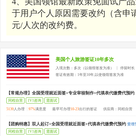
4、美国领馆最新政策免面试产
于用户个人原因需要改约（含申请
元/人次的改约费。
美国个人旅游签证10年多次
入境次数：多次（以领馆签发为准）
停留时长
签证有效期：1年至10年,以使领馆签发为准
【常规办理】全国受理就近面签+专业审核制作+代填表代缴费代预约
同程自营
1V1咨询
需面试
5139
人办理
97%
满意度
最早可办理
10-23
出行的签证
供应商：同程自营
【团购特惠】双人起订+全国受理就近面签+代填表代缴费代预约
受理
同程自营
1V1咨询
需面试