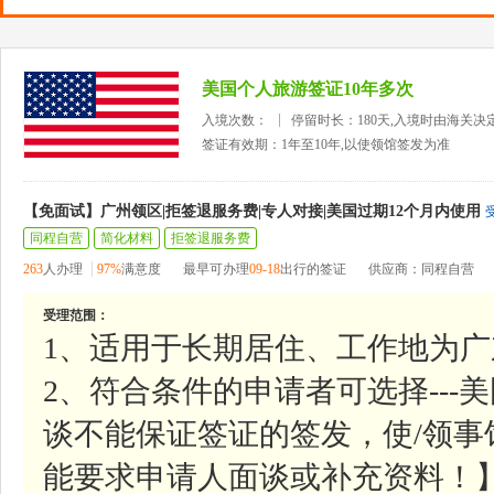
美国个人旅游签证10年多次
入境次数：
停留时长：180天,入境时由海关决
签证有效期：1年至10年,以使领馆签发为准
【免面试】广州领区|拒签退服务费|专人对接|美国过期12个月内使用
同程自营
简化材料
拒签退服务费
263
人办理
97%
满意度
最早可办理
09-18
出行的签证
供应商：同程自营
受理范围：
1、适用于长期居住、工作地为
2、符合条件的申请者可选择--
谈不能保证签证的签发，使/领
能要求申请人面谈或补充资料！