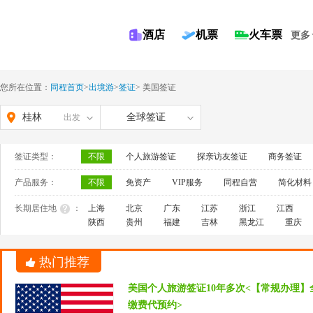
酒店
机票
火车票
更多
您所在位置：
同程首页
>
出境游
>
签证
>
美国签证
桂林
全球签证
出发
签证类型：
不限
个人旅游签证
探亲访友签证
商务签证
产品服务：
不限
免资产
VIP服务
同程自营
简化材料
长期居住地
：
上海
北京
广东
江苏
浙江
江西
陕西
贵州
福建
吉林
黑龙江
重庆
热门推荐
美国个人旅游签证10年多次<【常规办理】
缴费代预约>