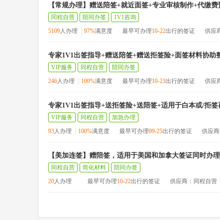
【常规办理】赠送陪签+就近面签+专业审核制作+代缴费
同程自营
陪同办签
1V1咨询
5109
人办理
97%
满意度
最早可办理
10-22
出行的签证
供应
专家1V1出签指导+赠送陪签+赠送拒签险+面签材料协助
VIP服务
同程自营
陪同办签
246
人办理
100%
满意度
最早可办理
10-23
出行的签证
供应
专家1V1出签指导+送拒签险+送陪签+适用于白本或/拒
VIP服务
同程自营
加急办理
93
人办理
100%
满意度
最早可办理
09-25
出行的签证
供应商
【美加连签】赠陪签，适用于美国和加拿大签证同时办理
同程自营
简化材料
陪同办签
20
人办理
最早可办理
10-22
出行的签证
供应商：同程自营