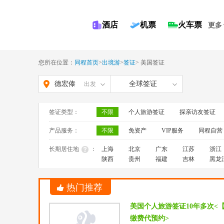
酒店
机票
火车票
更多
您所在位置：
同程首页
>
出境游
>
签证
>
美国签证
德宏傣
全球签证
出发
族景颇
签证类型：
不限
个人旅游签证
探亲访友签证
族自治
产品服务：
不限
免资产
VIP服务
同程自营
州
长期居住地
：
上海
北京
广东
江苏
浙江
陕西
贵州
福建
吉林
黑龙
热门推荐
美国个人旅游签证10年多次<
缴费代预约>