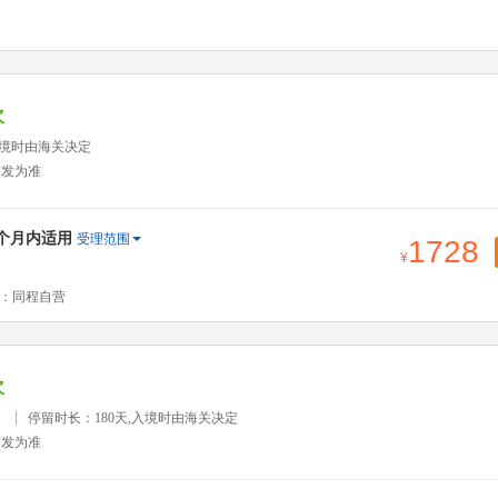
次
入境时由海关决定
签发为准
2个月内适用
受理范围
1728
：同程自营
次
）
停留时长：180天,入境时由海关决定
签发为准