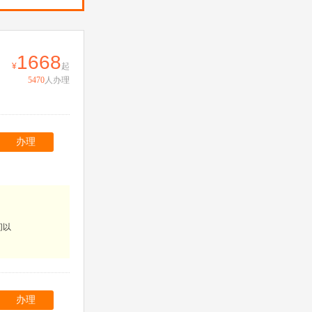
1668
起
5470
人办理
办理
间以
办理