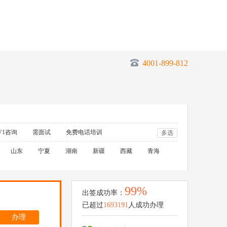
4001-899-812
V1咨询
需面试
免费电话培训
多选
山东
宁夏
湖南
新疆
西藏
青海
99%
出签成功率：
已超过
1693191
人成功办理
办理