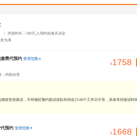
次
）
停留时长：180天,入境时由海关决定
签发为准
代缴费代预约
受理范围
1758
商：同程自营
领馆安排面试，不同领区预约面试排队时间在25-60个工作日不等，具体等待面试时
费代预约
受理范围
1668