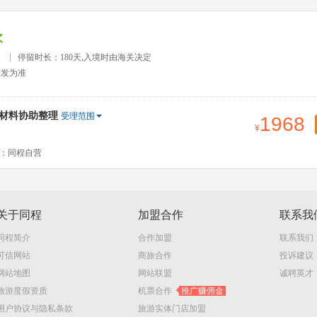
次
）
停留时长：180天,入境时由海关决定
签发为准
签材料协助整理
受理范围
1968
：同程自营
关于同程
加盟合作
联系我
同程简介
合作加盟
联系我们
可信网站
商旅合作
投诉建议
网站地图
网站联盟
诚聘英才
旅游度假资质
机票合作
推广赚佣金
用户协议与隐私条款
旅游实体门店加盟