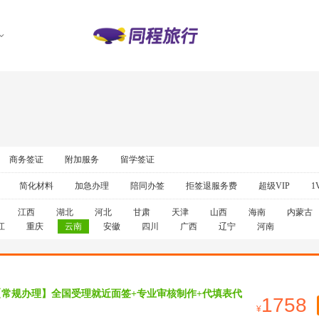
商务签证
附加服务
留学签证
简化材料
加急办理
陪同办签
拒签退服务费
超级VIP
1
江西
湖北
河北
甘肃
天津
山西
海南
内蒙古
江
重庆
云南
安徽
四川
广西
辽宁
河南
【常规办理】全国受理就近面签+专业审核制作+代填表代
1758