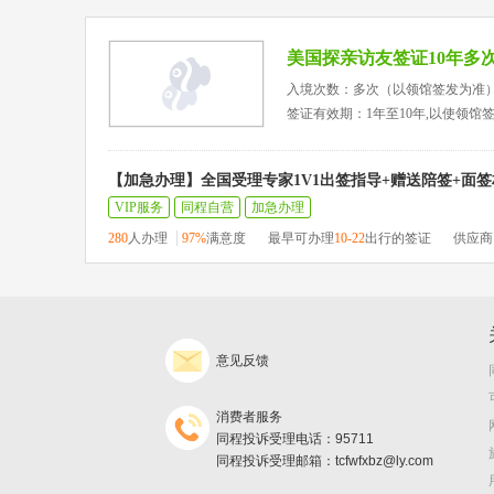
美国探亲访友签证10年多
入境次数：多次（以领馆签发为准
签证有效期：1年至10年,以使领馆
【加急办理】全国受理专家1V1出签指导+赠送陪签+面
VIP服务
同程自营
加急办理
280
人办理
97%
满意度
最早可办理
10-22
出行的签证
供应商
意见反馈
消费者服务
同程投诉受理电话：95711
同程投诉受理邮箱：tcfwfxbz@ly.com