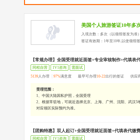
美国个人旅游签证10年多
入境次数：多次（以领馆签发为准
签证有效期：1年至10年,以使领馆
【常规办理】全国受理就近面签+专业审核制作+代填表
同程自营
1V1咨询
需面试
5139
人办理
97%
满意度
最早可办理
10-22
出行的签证
供应
受理范围：
1、中国大陆因私护照，全国受理
2、根据常驻地，可就近选择北京、上海、广州、沈阳、武汉5地
对应领区实际预约为准。
【团购特惠】双人起订+全国受理就近面签+代填表代缴
同程自营
1V1咨询
需面试