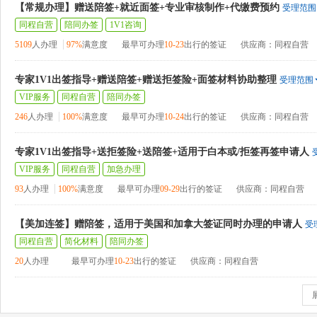
【常规办理】赠送陪签+就近面签+专业审核制作+代缴费预约
受理范围
同程自营
陪同办签
1V1咨询
5109
人办理
97%
满意度
最早可办理
10-23
出行的签证
供应商：同程自营
专家1V1出签指导+赠送陪签+赠送拒签险+面签材料协助整理
受理范围
VIP服务
同程自营
陪同办签
246
人办理
100%
满意度
最早可办理
10-24
出行的签证
供应商：同程自营
专家1V1出签指导+送拒签险+送陪签+适用于白本或/拒签再签申请人
VIP服务
同程自营
加急办理
93
人办理
100%
满意度
最早可办理
09-29
出行的签证
供应商：同程自营
【美加连签】赠陪签，适用于美国和加拿大签证同时办理的申请人
受
同程自营
简化材料
陪同办签
20
人办理
最早可办理
10-23
出行的签证
供应商：同程自营