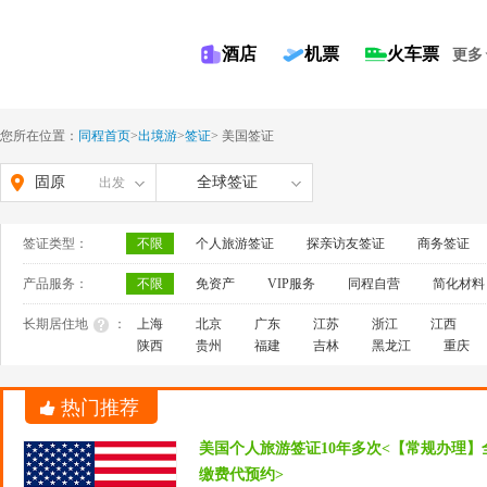
酒店
机票
火车票
更多
您所在位置：
同程首页
>
出境游
>
签证
>
美国签证
固原
全球签证
出发
签证类型：
不限
个人旅游签证
探亲访友签证
商务签证
产品服务：
不限
免资产
VIP服务
同程自营
简化材料
长期居住地
：
上海
北京
广东
江苏
浙江
江西
陕西
贵州
福建
吉林
黑龙江
重庆
热门推荐
美国个人旅游签证10年多次<【常规办理】
缴费代预约>