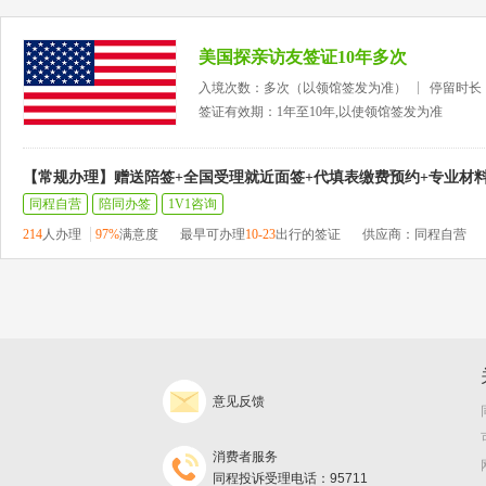
美国探亲访友签证10年多次
入境次数：多次（以领馆签发为准）
停留时长
签证有效期：1年至10年,以使领馆签发为准
【常规办理】赠送陪签+全国受理就近面签+代填表缴费预约+专业材
同程自营
陪同办签
1V1咨询
214
人办理
97%
满意度
最早可办理
10-23
出行的签证
供应商：同程自营
意见反馈
消费者服务
同程投诉受理电话：95711