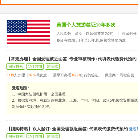
美国个人旅游签证10年多次
入境次数：多次（以领馆签发为准）
停留时长
签证有效期：1年至10年,以使领馆签发为准
【常规办理】全国受理就近面签+专业审核制作+代填表代缴费代预约
同程自营
1V1咨询
需面试
5139
人办理
97%
满意度
最早可办理
10-23
出行的签证
供应商：同程自营
受理范围：
1、中国大陆因私护照，全国受理
2、根据常驻地，可就近选择北京、上海、广州、沈阳、武汉5地领馆安排面试
对应领区实际预约为准。
【团购特惠】双人起订+全国受理就近面签+代填表代缴费代预约
受理
同程自营
1V1咨询
需面试