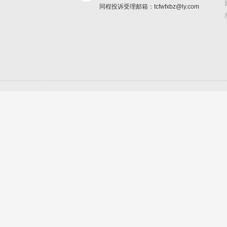
同程投诉受理邮箱：tcfwfxbz@ly.com