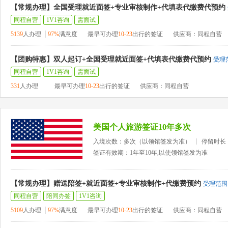
【常规办理】全国受理就近面签+专业审核制作+代填表代缴费代预约
同程自营
1V1咨询
需面试
5139
人办理
97%
满意度
最早可办理
10-23
出行的签证
供应商：同程自营
【团购特惠】双人起订+全国受理就近面签+代填表代缴费代预约
受理
同程自营
1V1咨询
需面试
331
人办理
最早可办理
10-23
出行的签证
供应商：同程自营
美国个人旅游签证10年多次
入境次数：多次（以领馆签发为准）
停留时长
签证有效期：1年至10年,以使领馆签发为准
【常规办理】赠送陪签+就近面签+专业审核制作+代缴费预约
受理范围
同程自营
陪同办签
1V1咨询
5109
人办理
97%
满意度
最早可办理
10-23
出行的签证
供应商：同程自营