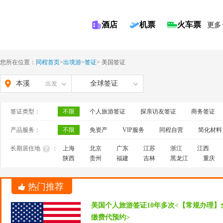
酒店
机票
火车票
更多
您所在位置：
同程首页
>
出境游
>
签证
>
美国签证
本溪
全球签证
出发
签证类型：
不限
个人旅游签证
探亲访友签证
商务签证
产品服务：
不限
免资产
VIP服务
同程自营
简化材料
长期居住地
：
上海
北京
广东
江苏
浙江
江西
陕西
贵州
福建
吉林
黑龙江
重庆
热门推荐
美国个人旅游签证10年多次<【常规办理】
缴费代预约>