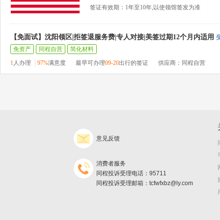
签证有效期：1年至10年,以使领馆签发为准
【免面试】沈阳领区|拒签退服务费|专人对接|美签过期12个月内适用
免资产
同程自营
简化材料
1
人办理
97%
满意度
最早可办理
09-20
出行的签证
供应商：同程自营
意见反馈
消费者服务
同程投诉受理电话：95711
同程投诉受理邮箱：tcfwfxbz@ly.com