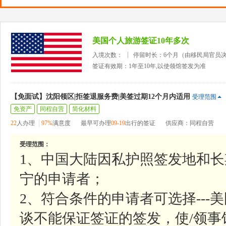
美国个人旅游签证10年多次
入境次数：
停留时长：6个月（由移民局官员
签证有效期：1年至10年,以使领馆签发为准
【免面试】沈阳领区|拒签退服务费|美签过期12个月内适用
受理范围
免资产
同程自营
简化材料
22
人办理
97%
满意度
最早可办理
09-19
出行的签证
供应商：同程自营
受理范围：
1、中国大陆因私护照签发地和
宁的申请者；
2、符合条件的申请者可选择--
谈不能保证签证的签发，使/领