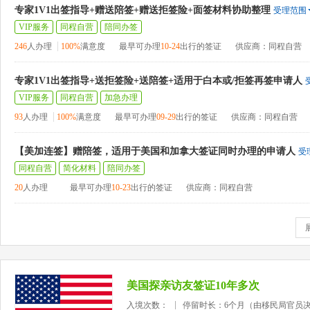
专家1V1出签指导+赠送陪签+赠送拒签险+面签材料协助整理
受理范围
VIP服务
同程自营
陪同办签
246
人办理
100%
满意度
最早可办理
10-24
出行的签证
供应商：同程自营
专家1V1出签指导+送拒签险+送陪签+适用于白本或/拒签再签申请人
VIP服务
同程自营
加急办理
93
人办理
100%
满意度
最早可办理
09-29
出行的签证
供应商：同程自营
【美加连签】赠陪签，适用于美国和加拿大签证同时办理的申请人
受
同程自营
简化材料
陪同办签
20
人办理
最早可办理
10-23
出行的签证
供应商：同程自营
美国探亲访友签证10年多次
入境次数：
停留时长：6个月（由移民局官员