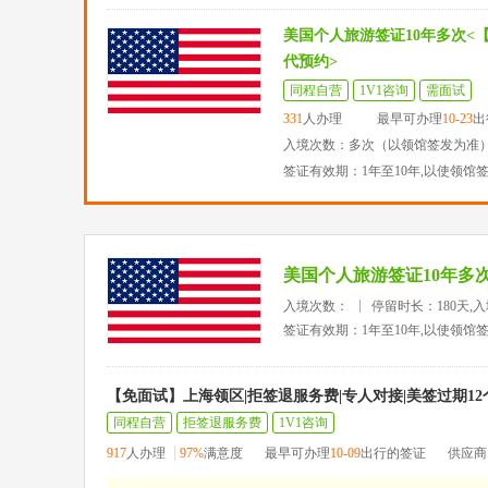
美国个人旅游签证10年多次<
代预约>
同程自营
1V1咨询
需面试
331
人办理
最早可办理
10-23
出
入境次数：多次（以领馆签发为准
签证有效期：1年至10年,以使领馆
美国个人旅游签证10年多
入境次数：
停留时长：180天,
签证有效期：1年至10年,以使领馆
【免面试】上海领区|拒签退服务费|专人对接|美签过期1
同程自营
拒签退服务费
1V1咨询
917
人办理
97%
满意度
最早可办理
10-09
出行的签证
供应商