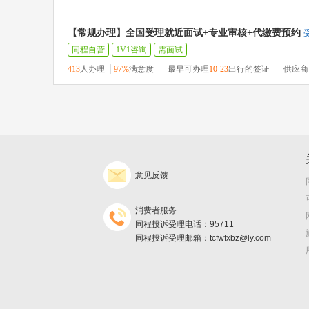
【常规办理】全国受理就近面试+专业审核+代缴费预约
同程自营
1V1咨询
需面试
413
人办理
97%
满意度
最早可办理
10-23
出行的签证
供应商
意见反馈
消费者服务
同程投诉受理电话：95711
同程投诉受理邮箱：tcfwfxbz@ly.com