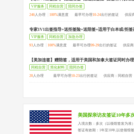
VIP服务
同程自营
陪同办签
246
人办理
100%
满意度
最早可办理
10-24
出行的签证
供应
专家1V1出签指导+送拒签险+送陪签+适用于白本或/拒
VIP服务
同程自营
加急办理
93
人办理
100%
满意度
最早可办理
09-29
出行的签证
供应商
【美加连签】赠陪签，适用于美国和加拿大签证同时办理
同程自营
简化材料
陪同办签
20
人办理
最早可办理
10-23
出行的签证
供应商：同程自营
美国探亲访友签证10年多
入境次数：多次（以领馆签发为准
签证有效期：1年至10年,以使领馆