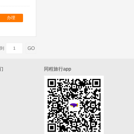
办理
GO
到
们
同程旅行app