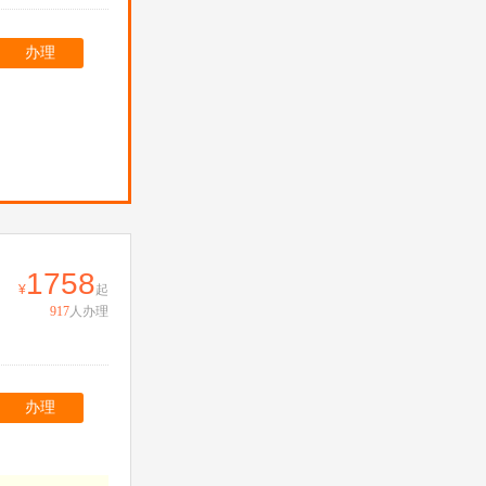
办理
1758
起
917
人办理
办理