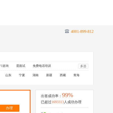
4001-899-812
V1咨询
需面试
免费电话培训
多选
山东
宁夏
湖南
新疆
西藏
青海
99%
出签成功率：
已超过
1693313
人成功办理
办理