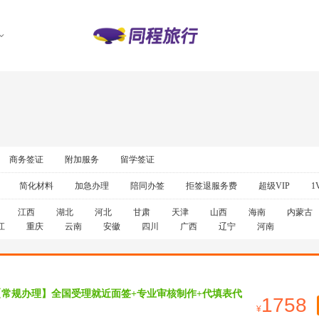
商务签证
附加服务
留学签证
简化材料
加急办理
陪同办签
拒签退服务费
超级VIP
1
江西
湖北
河北
甘肃
天津
山西
海南
内蒙古
江
重庆
云南
安徽
四川
广西
辽宁
河南
【常规办理】全国受理就近面签+专业审核制作+代填表代
1758