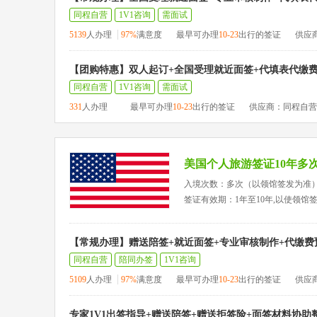
同程自营
1V1咨询
需面试
5139
人办理
97%
满意度
最早可办理
10-23
出行的签证
供应
【团购特惠】双人起订+全国受理就近面签+代填表代缴
同程自营
1V1咨询
需面试
331
人办理
最早可办理
10-23
出行的签证
供应商：同程自营
美国个人旅游签证10年多
入境次数：多次（以领馆签发为准
签证有效期：1年至10年,以使领馆
【常规办理】赠送陪签+就近面签+专业审核制作+代缴费
同程自营
陪同办签
1V1咨询
5109
人办理
97%
满意度
最早可办理
10-23
出行的签证
供应
专家1V1出签指导+赠送陪签+赠送拒签险+面签材料协助