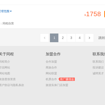
受理范围
1758
：同程自营
1
2
3
4
跳转
关于同程
加盟合作
联系我
同程简介
合作加盟
联系我们
可信网站
商旅合作
投诉建议
网站地图
网站联盟
诚聘英才
旅游度假资质
机票合作
推广赚佣金
用户协议与隐私条款
旅游实体门店加盟