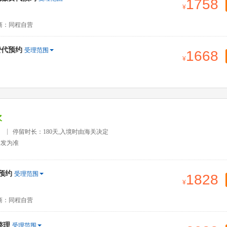
1758
商：同程自营
费代预约
受理范围
1668
次
）
停留时长：180天,入境时由海关决定
签发为准
预约
受理范围
1828
商：同程自营
整理
受理范围