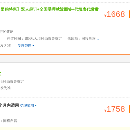
【团购特惠】双人起订+全国受理就近面签+代填表代缴费
1668
行的签证
）
停留时间：180天,入境时由海关决定
供应商：同程自营
签发为准
受理范围
次
入境时由海关决定
签发为准
2个月内适用
受理范围
1758
：同程自营