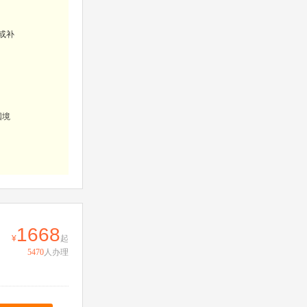
或补
国境
。
1668
起
5470
人办理