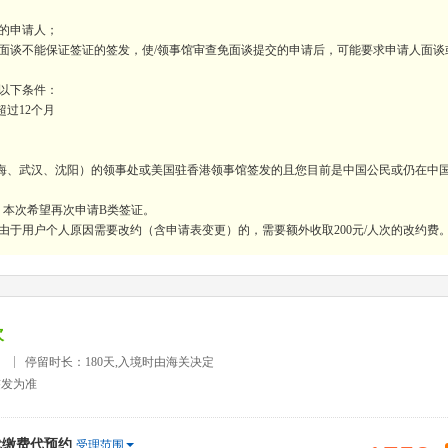
的申请人；
免面谈不能保证签证的签发，使/领事馆审查免面谈提交的申请后，可能要求申请人面谈
足以下条件：
过12个月
上海、武汉、沈阳）的领事处或美国驻香港领事馆签发的且您目前是中国公民或仍在中
，本次希望再次申请B类签证。
由于用户个人原因需要改约（含申请表变更）的，需要额外收取200元/人次的改约费
次
）
停留时长：180天,入境时由海关决定
签发为准
代缴费代预约
受理范围