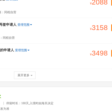
2088
商：同程自营
签再签申请人
受理范围
3158
：同程自营
的申请人
受理范围
3498
展开更多
次
）
停留时长：180天,入境时由海关决定
签发为准