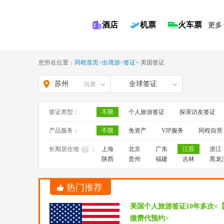
酒店
机票
火车票
更多
您所在位置：
同程首页
>
出境游
>
签证
>
美国签证
苏州
全球签证
出发
签证类型：
不限
个人旅游签证
探亲访友签证
产品服务：
不限
免资产
VIP服务
同程自营
长期居住地
：
上海
北京
广东
江苏
浙江
陕西
贵州
福建
吉林
黑龙
热门推荐
美国个人旅游签证10年多次<
缴费代预约>