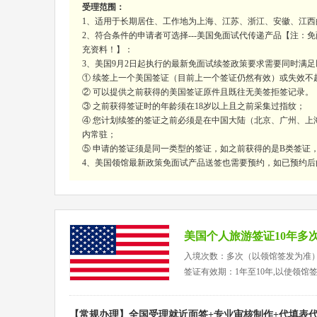
受理范围：
1、适用于长期居住、工作地为上海、江苏、浙江、安徽、江西
2、符合条件的申请者可选择---美国免面试代传递产品【注：
充资料！】：
3、美国9月2日起执行的最新免面试续签政策要求需要同时满
① 续签上一个美国签证（目前上一个签证仍然有效）或失效不超
② 可以提供之前获得的美国签证原件且既往无美签拒签记录。
③ 之前获得签证时的年龄须在18岁以上且之前采集过指纹；
④ 您计划续签的签证之前必须是在中国大陆（北京、广州、
内常驻；
⑤ 申请的签证须是同一类型的签证，如之前获得的是B类签证
4、美国领馆最新政策免面试产品送签也需要预约，如已预约后
美国个人旅游签证10年多
入境次数：多次（以领馆签发为准
签证有效期：1年至10年,以使领馆
【常规办理】全国受理就近面签+专业审核制作+代填表