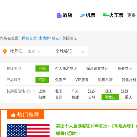
酒店
机票
火车票
更多
您所在位置：
同程首页
>
出境游
>
签证
>
美国签证
牡丹江
全球签证
出发
签证类型：
不限
个人旅游签证
探亲访友签证
商务签证
产品服务：
不限
免资产
VIP服务
同程自营
简化材料
长期居住地
：
上海
北京
广东
江苏
浙江
江西
陕西
贵州
福建
吉林
黑龙江
重庆
热门推荐
美国个人旅游签证10年多次<【常规办理】
缴费代预约>