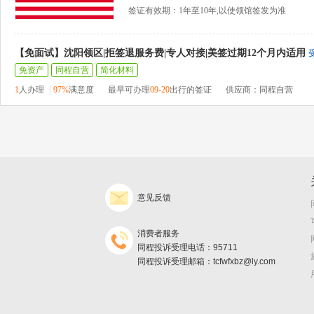
签证有效期：1年至10年,以使领馆签发为准
【免面试】沈阳领区|拒签退服务费|专人对接|美签过期12个月内适用
免资产
同程自营
简化材料
1
人办理
97%
满意度
最早可办理
09-20
出行的签证
供应商：同程自营
意见反馈
消费者服务
同程投诉受理电话：95711
同程投诉受理邮箱：tcfwfxbz@ly.com