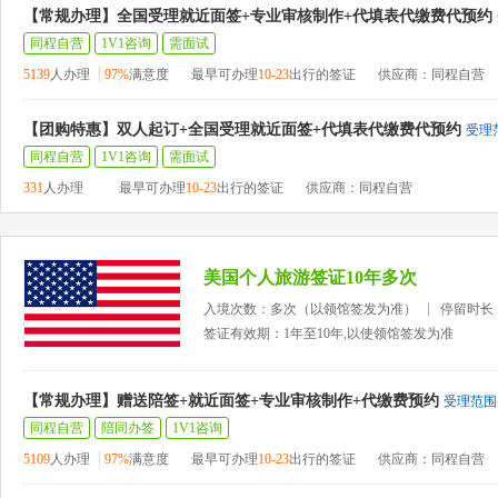
【常规办理】全国受理就近面签+专业审核制作+代填表代缴费代预约
同程自营
1V1咨询
需面试
5139
人办理
97%
满意度
最早可办理
10-23
出行的签证
供应商：同程自营
【团购特惠】双人起订+全国受理就近面签+代填表代缴费代预约
受理
同程自营
1V1咨询
需面试
331
人办理
最早可办理
10-23
出行的签证
供应商：同程自营
美国个人旅游签证10年多次
入境次数：多次（以领馆签发为准）
停留时长
签证有效期：1年至10年,以使领馆签发为准
【常规办理】赠送陪签+就近面签+专业审核制作+代缴费预约
受理范围
同程自营
陪同办签
1V1咨询
5109
人办理
97%
满意度
最早可办理
10-23
出行的签证
供应商：同程自营