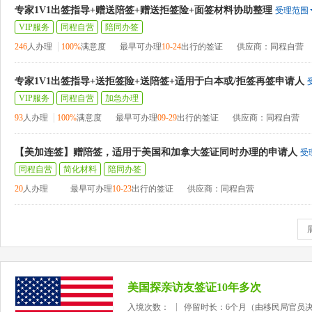
专家1V1出签指导+赠送陪签+赠送拒签险+面签材料协助整理
受理范围
VIP服务
同程自营
陪同办签
246
人办理
100%
满意度
最早可办理
10-24
出行的签证
供应商：同程自营
专家1V1出签指导+送拒签险+送陪签+适用于白本或/拒签再签申请人
VIP服务
同程自营
加急办理
93
人办理
100%
满意度
最早可办理
09-29
出行的签证
供应商：同程自营
【美加连签】赠陪签，适用于美国和加拿大签证同时办理的申请人
受
同程自营
简化材料
陪同办签
20
人办理
最早可办理
10-23
出行的签证
供应商：同程自营
美国探亲访友签证10年多次
入境次数：
停留时长：6个月（由移民局官员