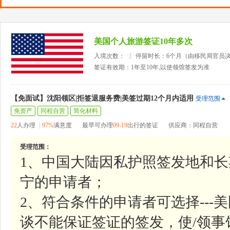
美国个人旅游签证10年多次
入境次数：
停留时长：6个月（由移民局官员
签证有效期：1年至10年,以使领馆签发为准
【免面试】沈阳领区|拒签退服务费|美签过期12个月内适用
受理范围
免资产
同程自营
简化材料
22
人办理
97%
满意度
最早可办理
09-19
出行的签证
供应商：同程自营
受理范围：
1、中国大陆因私护照签发地和
宁的申请者；
2、符合条件的申请者可选择--
谈不能保证签证的签发，使/领