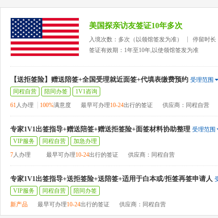
美国探亲访友签证10年多次
入境次数：多次（以领馆签发为准）
停留时长
签证有效期：1年至10年,以使领馆签发为准
【送拒签险】赠送陪签+全国受理就近面签+代填表缴费预约
受理范围
同程自营
陪同办签
1V1咨询
61
人办理
100%
满意度
最早可办理
10-24
出行的签证
供应商：同程自营
专家1V1出签指导+赠送陪签+赠送拒签险+面签材料协助整理
受理范围
VIP服务
同程自营
加急办理
7
人办理
最早可办理
10-24
出行的签证
供应商：同程自营
专家1V1出签指导+送拒签险+送陪签+适用于白本或/拒签再签申请人
VIP服务
同程自营
陪同办签
新产品
最早可办理
10-24
出行的签证
供应商：同程自营