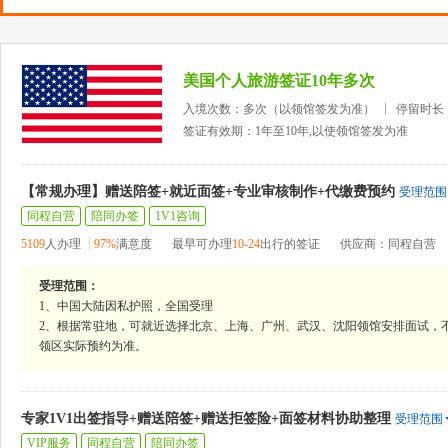
美国个人旅游签证10年多次
入境次数：多次（以领馆签发为准）
停留时长
签证有效期：1年至10年,以使领馆签发为准
【常规办理】赠送陪签+就近面签+专业审核制作+代缴费预约
受理范围
同程自营
陪同办签
1V1咨询
5109
人办理
97%
满意度
最早可办理
10-24
出行的签证
供应商：同程自营
受理范围：
1、中国大陆因私护照，全国受理
2、根据常驻地，可就近选择北京、上海、广州、武汉、沈阳领馆安排面试，不
领区实际预约为准。
专家1V1出签指导+赠送陪签+赠送拒签险+面签材料协助整理
受理范围
VIP服务
同程自营
陪同办签