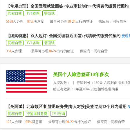
【常规办理】全国受理就近面签+专业审核制作+代填表代缴费代预约
同程自营
1V1咨询
需面试
5139
人办理
97%
满意度
最早可办理
10-24
出行的签证
供应商：同程自营
【团购特惠】双人起订+全国受理就近面签+代填表代缴费代预约
受理
同程自营
1V1咨询
需面试
331
人办理
最早可办理
10-24
出行的签证
供应商：同程自营
美国个人旅游签证10年多次
入境次数：
停留时长：180天,入境时由海关决
签证有效期：1年至10年,以使领馆签发为准
【免面试】北京领区|拒签退服务费|专人对接|美签过期12个月内适用
同程自营
拒签退服务费
1V1咨询
127
人办理
95%
满意度
最早可办理
09-22
出行的签证
供应商：同程自营