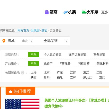
酒店
机票
火车票
更多
您所在位置：
同程首页
>
出境游
>
签证
>
美国签证
塔城
全球签证
出发
签证类型：
不限
个人旅游签证
探亲访友签证
商务签证
产品服务：
不限
免资产
VIP服务
同程自营
简化材料
长期居住地
：
上海
北京
广东
江苏
浙江
江西
陕西
贵州
福建
吉林
黑龙江
重庆
热门推荐
美国个人旅游签证10年多次<【常规办理】
缴费代预约>