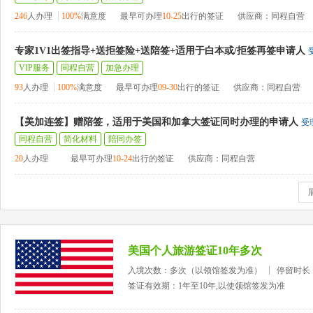
246
人办理
100%
满意度
最早可办理
10-25
出行的签证
供应商：同程自营
专家1V1出签指导+送拒签险+送陪签+适用于白本或/拒签再签申请人
VIP服务
同程自营
加急办理
93
人办理
100%
满意度
最早可办理
09-30
出行的签证
供应商：同程自营
【美加连签】赠陪签，适用于美国和加拿大签证同时办理的申请人
受
同程自营
简化材料
陪同办签
20
人办理
最早可办理
10-24
出行的签证
供应商：同程自营
美国个人旅游签证10年多次
入境次数：多次（以领馆签发为准）
停留时长
签证有效期：1年至10年,以使领馆签发为准