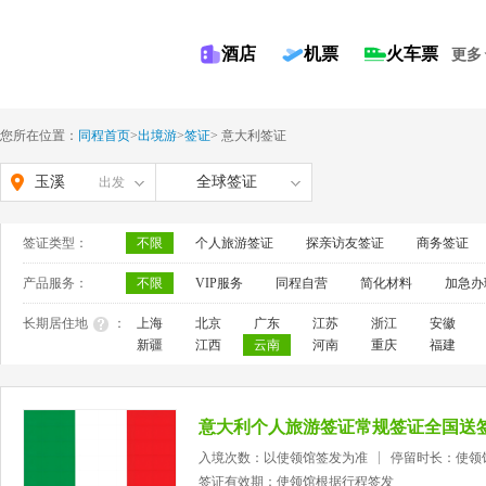
酒店
机票
火车票
更多
您所在位置：
同程首页
>
出境游
>
签证
>
意大利签证
玉溪
全球签证
出发
签证类型：
不限
个人旅游签证
探亲访友签证
商务签证
产品服务：
不限
VIP服务
同程自营
简化材料
加急办
长期居住地
：
上海
北京
广东
江苏
浙江
安徽
新疆
江西
云南
河南
重庆
福建
意大利个人旅游签证常规签证全国送
入境次数：以使领馆签发为准
停留时长：使领
签证有效期：使领馆根据行程签发