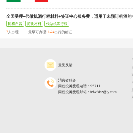
全国受理+代做机酒行程材料+签证中心服务费，适用于未预订机酒的
同程自营
简化材料
代做机酒行程
7
人办理
最早可办理
11-24
出行的签证
意见反馈
消费者服务
同程投诉受理电话：95711
同程投诉受理邮箱：tcfwfxbz@ly.com