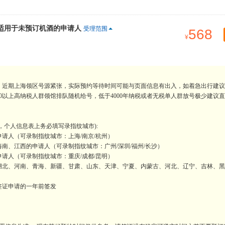
，适用于未预订机酒的申请人
受理范围
568
。近期上海领区号源紧张，实际预约等待时间可能与页面信息有出入，如着急出行建议
0以上高纳税人群领馆排队随机给号，低于4000年纳税或者无税单人群放号极少建议
，个人信息表上务必填写录指纹城市):
请人（可录制指纹城市：上海/南京/杭州）
南、江西的申请人（可录制指纹城市：广州/深圳/福州/长沙）
请人（可录制指纹城市：重庆/成都/昆明）
湖北、河南、青海、新疆、甘肃、山东、天津、宁夏、内蒙古、河北、辽宁、吉林、黑
签证申请的一年前签发