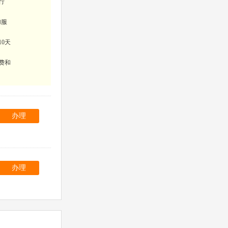
行
加服
10天
费和
办理
办理