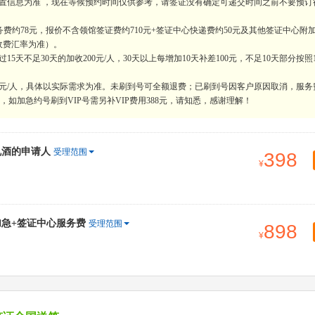
置信息为准 ，现在等候预约时间仅供参考，请签证没有确定可递交时间之前不要预订
费约78元，报价不含领馆签证费约710元+签证中心快递费约50元及其他签证中心附
收费汇率为准）。
天不足30天的加收200元/人，30天以上每增加10天补差100元，不足10天部分按照
0元/人，具体以实际需求为准。未刷到号可全额退费；已刷到号因客户原因取消，服务
如加急约号刷到VIP号需另补VIP费用388元，请知悉，感谢理解！
机酒的申请人
受理范围
398
加急+签证中心服务费
受理范围
898