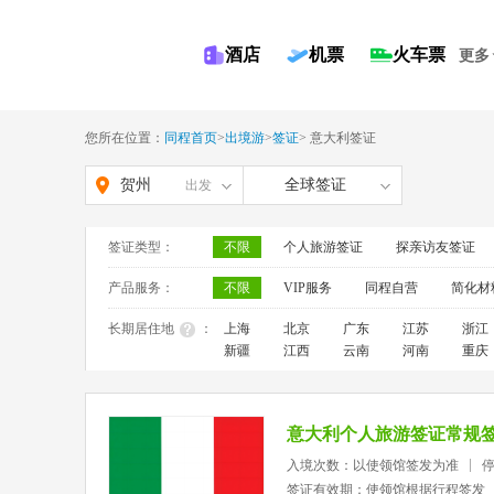
酒店
机票
火车票
更多
您所在位置：
同程首页
>
出境游
>
签证
>
意大利签证
贺州
全球签证
出发
签证类型：
不限
个人旅游签证
探亲访友签证
产品服务：
不限
VIP服务
同程自营
简化材
长期居住地
：
上海
北京
广东
江苏
浙江
新疆
江西
云南
河南
重庆
意大利个人旅游签证常规
入境次数：以使领馆签发为准
签证有效期：使领馆根据行程签发