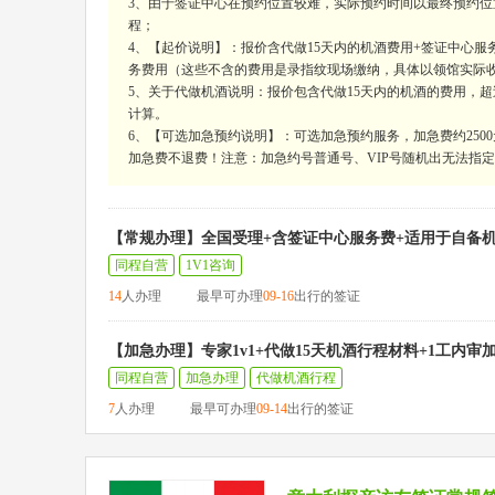
3、由于签证中心在预约位置较难，实际预约时间以最终预约位
程；
4、【起价说明】：报价含代做15天内的机酒费用+签证中心服务
务费用（这些不含的费用是录指纹现场缴纳，具体以领馆实际
5、关于代做机酒说明：报价包含代做15天内的机酒的费用，超过15
计算。
6、【可选加急预约说明】：可选加急预约服务，加急费约250
加急费不退费！注意：加急约号普通号、VIP号随机出无法指定，
【常规办理】全国受理+含签证中心服务费+适用于自备
同程自营
1V1咨询
14
人办理
最早可办理
09-16
出行的签证
【加急办理】专家1v1+代做15天机酒行程材料+1工内审
同程自营
加急办理
代做机酒行程
7
人办理
最早可办理
09-14
出行的签证