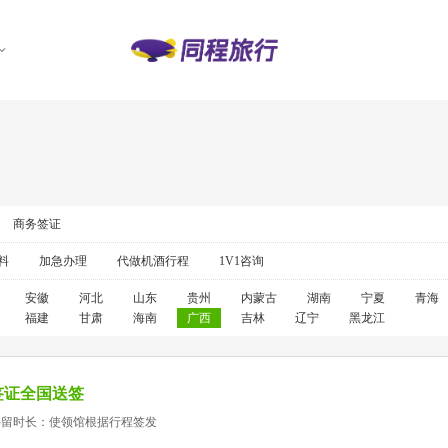
商务签证
料
加急办理
代做机酒行程
1V1咨询
安徽
河北
山东
贵州
内蒙古
湖南
宁夏
青海
福建
甘肃
海南
广西
吉林
辽宁
黑龙江
签证全国送签
停留时长：使领馆根据行程签发