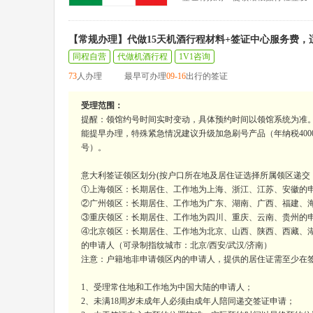
【常规办理】代做15天机酒行程材料+签证中心服务费
同程自营
代做机酒行程
1V1咨询
73
人办理
最早可办理
09-16
出行的签证
受理范围：
提醒：领馆约号时间实时变动，具体预约时间以领馆系统为准
能提早办理，特殊紧急情况建议升级加急刷号产品（年纳税400
号）。
意大利签证领区划分(按户口所在地及居住证选择所属领区递交
①上海领区：长期居住、工作地为上海、浙江、江苏、安徽的申
②广州领区：长期居住、工作地为广东、湖南、广西、福建、海
③重庆领区：长期居住、工作地为四川、重庆、云南、贵州的申
④北京领区：长期居住、工作地为北京、山西、陕西、西藏、
的申请人（可录制指纹城市：北京/西安/武汉/济南）
注意：户籍地非申请领区内的申请人，提供的居住证需至少在
1、受理常住地和工作地为中国大陆的申请人；
2、未满18周岁未成年人必须由成年人陪同递交签证申请；