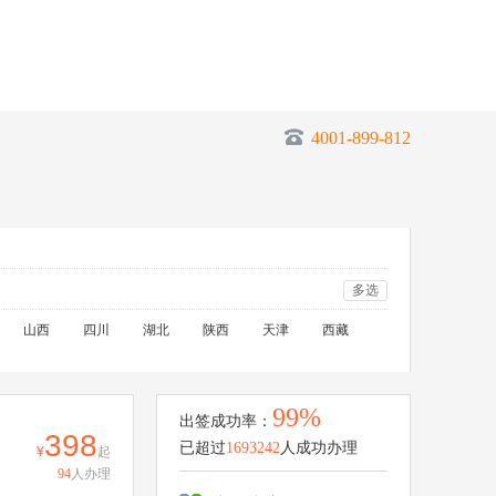
4001-899-812
多选
山西
四川
湖北
陕西
天津
西藏
99%
出签成功率：
398
已超过
1693242
人成功办理
起
94
人办理