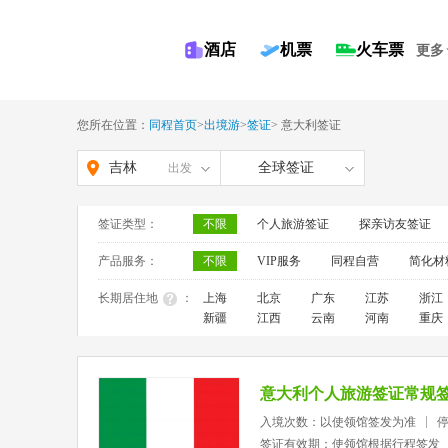
酒店
机票
火车票
更多
您所在位置：
同程首页
>
出境游
>
签证
>
意大利签证
吉林
全球签证
出发
签证类型：
不限
个人旅游签证
探亲访友签证
产品服务：
不限
VIP服务
同程自营
简化材
长期居住地
：
上海
北京
广东
江苏
浙江
新疆
江西
云南
河南
重庆
意大利个人旅游签证常规
入境次数：以使领馆签发为准
签证有效期：使领馆根据行程签发