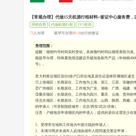
【常规办理】代做15天机酒行程材料+签证中心服务费
同程自营
代做机酒行程
1V1咨询
73
人办理
最早可办理
09-16
出行的签证
受理范围：
提醒：领馆约号时间实时变动，具体预约时间以领馆系统为准
能提早办理，特殊紧急情况建议升级加急刷号产品（年纳税400
号）。
意大利签证领区划分(按户口所在地及居住证选择所属领区递交
①上海领区：长期居住、工作地为上海、浙江、江苏、安徽的申
②广州领区：长期居住、工作地为广东、湖南、广西、福建、海
③重庆领区：长期居住、工作地为四川、重庆、云南、贵州的申
④北京领区：长期居住、工作地为北京、山西、陕西、西藏、
的申请人（可录制指纹城市：北京/西安/武汉/济南）
注意：户籍地非申请领区内的申请人，提供的居住证需至少在
1、受理常住地和工作地为中国大陆的申请人；
2、未满18周岁未成年人必须由成年人陪同递交签证申请；