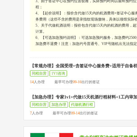
3、由于签证中心在预约位置较难，实际预约时间以最终预约位
程；
4、【起价说明】：报价含代做15天内的机酒费用+签证中心服务
务费用（这些不含的费用是录指纹现场缴纳，具体以领馆实际
5、关于代做机酒说明：报价包含代做15天内的机酒的费用，超过15
计算。
6、【可选加急预约说明】：可选加急预约服务，加急费约250
加急费不退费！注意：加急约号普通号、VIP号随机出无法指定，
【常规办理】全国受理+含签证中心服务费+适用于自备
同程自营
1V1咨询
14
人办理
最早可办理
09-16
出行的签证
【加急办理】专家1v1+代做15天机酒行程材料+1工内审
同程自营
加急办理
代做机酒行程
7
人办理
最早可办理
09-14
出行的签证