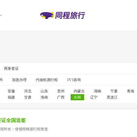
商务签证
料
加急办理
代做机酒行程
1V1咨询
安徽
河北
山东
贵州
内蒙古
湖南
宁夏
青海
福建
甘肃
海南
广西
吉林
辽宁
黑龙江
签证全国送签
停留时长：使领馆根据行程签发