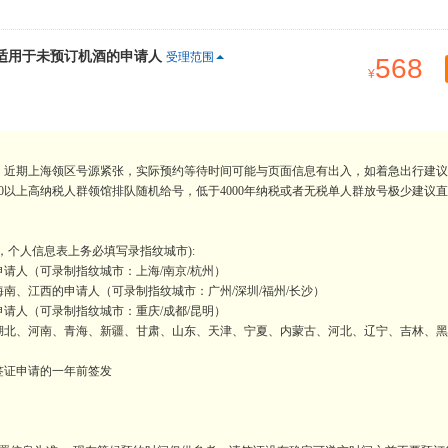
，适用于未预订机酒的申请人
受理范围
568
。近期上海领区号源紧张，实际预约等待时间可能与页面信息有出入，如着急出行建议
0以上高纳税人群领馆排队随机给号，低于4000年纳税或者无税单人群放号极少建议
，个人信息表上务必填写录指纹城市):
请人（可录制指纹城市：上海/南京/杭州）
南、江西的申请人（可录制指纹城市：广州/深圳/福州/长沙）
请人（可录制指纹城市：重庆/成都/昆明）
湖北、河南、青海、新疆、甘肃、山东、天津、宁夏、内蒙古、河北、辽宁、吉林、黑
签证申请的一年前签发