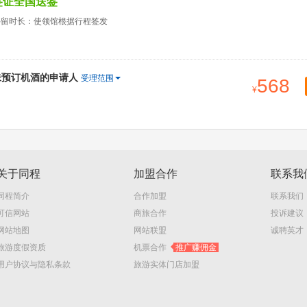
签证全国送签
停留时长：使领馆根据行程签发
未预订机酒的申请人
受理范围
568
关于同程
加盟合作
联系我
同程简介
合作加盟
联系我们
可信网站
商旅合作
投诉建议
网站地图
网站联盟
诚聘英才
旅游度假资质
机票合作
推广赚佣金
用户协议与隐私条款
旅游实体门店加盟