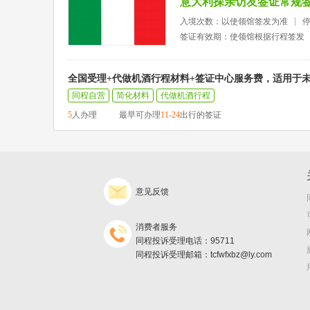
意大利探亲访友签证常规
入境次数：以使领馆签发为准
签证有效期：使领馆根据行程签发
全国受理+代做机酒行程材料+签证中心服务费，适用于
同程自营
简化材料
代做机酒行程
5
人办理
最早可办理
11-24
出行的签证
意见反馈
消费者服务
同程投诉受理电话：95711
同程投诉受理邮箱：tcfwfxbz@ly.com