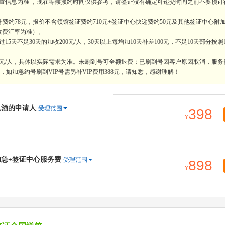
置信息为准 ，现在等候预约时间仅供参考，请签证没有确定可递交时间之前不要预订
费约78元，报价不含领馆签证费约710元+签证中心快递费约50元及其他签证中心附
收费汇率为准）。
天不足30天的加收200元/人，30天以上每增加10天补差100元，不足10天部分按照
0元/人，具体以实际需求为准。未刷到号可全额退费；已刷到号因客户原因取消，服务
如加急约号刷到VIP号需另补VIP费用388元，请知悉，感谢理解！
机酒的申请人
受理范围
398
加急+签证中心服务费
受理范围
898