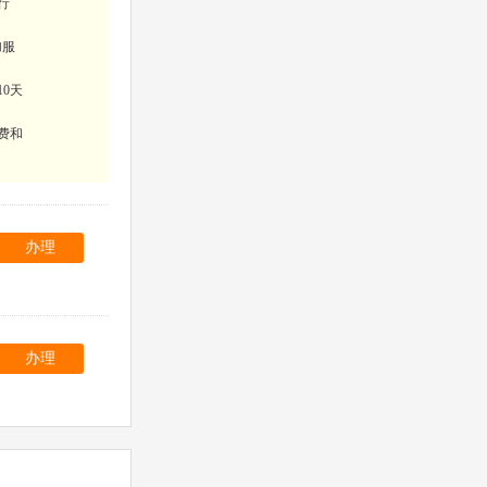
行
加服
10天
费和
办理
办理