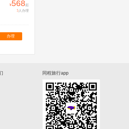
568
起
5
人办理
办理
们
同程旅行app