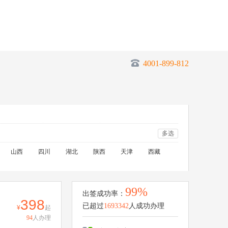
4001-899-812
多选
山西
四川
湖北
陕西
天津
西藏
99%
出签成功率：
398
已超过
1693342
人成功办理
起
94
人办理