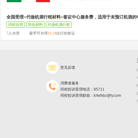
全国受理+代做机酒行程材料+签证中心服务费，适用于未预订机酒的
同程自营
简化材料
代做机酒行程
7
人办理
最早可办理
11-24
出行的签证
意见反馈
消费者服务
同程投诉受理电话：95711
同程投诉受理邮箱：tcfwfxbz@ly.com