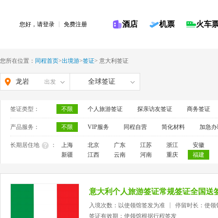
酒店
机票
火车
您好，请
登录
免费注册
您所在位置：
同程首页
>
出境游
>
签证
>
意大利签证
龙岩
全球签证
出发
签证类型：
不限
个人旅游签证
探亲访友签证
商务签证
产品服务：
不限
VIP服务
同程自营
简化材料
加急办
长期居住地
：
上海
北京
广东
江苏
浙江
安徽
新疆
江西
云南
河南
重庆
福建
意大利个人旅游签证常规签证全国送
入境次数：以使领馆签发为准
停留时长：使领
签证有效期：使领馆根据行程签发