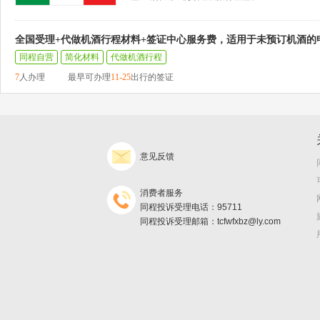
全国受理+代做机酒行程材料+签证中心服务费，适用于未预订机酒的
同程自营
简化材料
代做机酒行程
7
人办理
最早可办理
11-25
出行的签证
意见反馈
消费者服务
同程投诉受理电话：95711
同程投诉受理邮箱：tcfwfxbz@ly.com