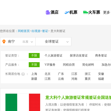
酒店
机票
火车票
更多
您所在位置：
同程首页
>
出境游
>
签证
>
意大利签证
南宁
全球签证
出发
签证类型：
不限
个人旅游签证
探亲访友签证
商务签证
产品服务：
不限
VIP服务
同程自营
简化材料
加急办
长期居住地
：
上海
北京
广东
江苏
浙江
安徽
新疆
江西
云南
河南
重庆
福建
意大利个人旅游签证常规签证全国送
入境次数：以使领馆签发为准
停留时长：使领
签证有效期：使领馆根据行程签发