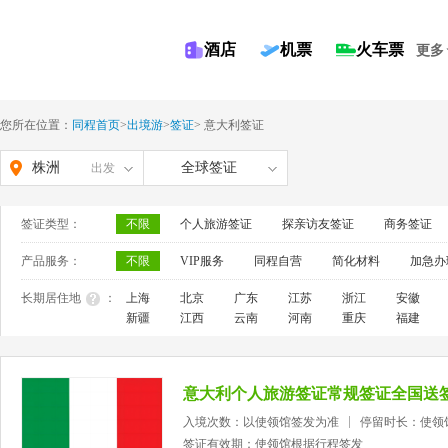
酒店
机票
火车票
更多
您所在位置：
同程首页
>
出境游
>
签证
>
意大利签证
株洲
全球签证
出发
签证类型：
不限
个人旅游签证
探亲访友签证
商务签证
产品服务：
不限
VIP服务
同程自营
简化材料
加急办
长期居住地
：
上海
北京
广东
江苏
浙江
安徽
新疆
江西
云南
河南
重庆
福建
意大利个人旅游签证常规签证全国送
入境次数：以使领馆签发为准
停留时长：使领
签证有效期：使领馆根据行程签发