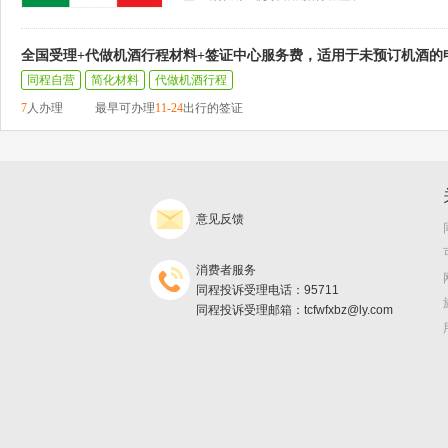
全国受理+代做机酒行程材料+签证中心服务费，适用于未预订机酒的
同程自营
简化材料
代做机酒行程
7
人办理
最早可办理
11-24
出行的签证
意见反馈
消费者服务
同程投诉受理电话：95711
同程投诉受理邮箱：tcfwfxbz@ly.com