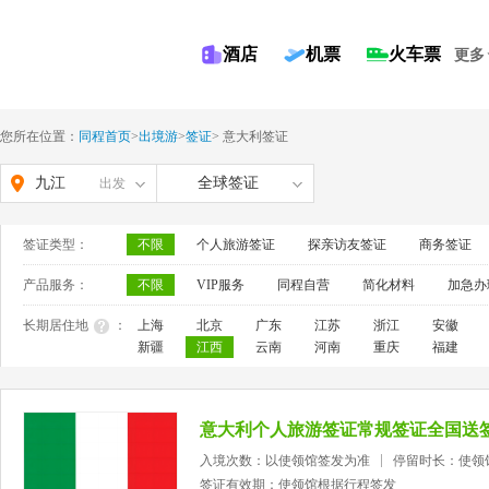
酒店
机票
火车票
更多
您所在位置：
同程首页
>
出境游
>
签证
>
意大利签证
九江
全球签证
出发
签证类型：
不限
个人旅游签证
探亲访友签证
商务签证
产品服务：
不限
VIP服务
同程自营
简化材料
加急办
长期居住地
：
上海
北京
广东
江苏
浙江
安徽
新疆
江西
云南
河南
重庆
福建
意大利个人旅游签证常规签证全国送
入境次数：以使领馆签发为准
停留时长：使领
签证有效期：使领馆根据行程签发