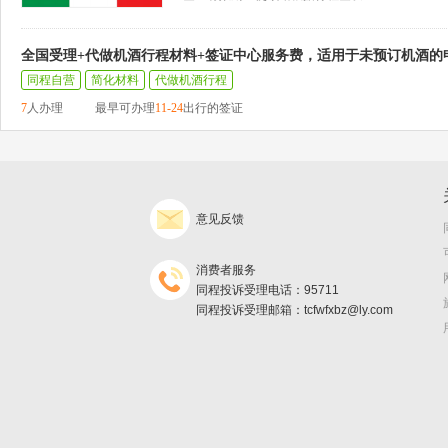
全国受理+代做机酒行程材料+签证中心服务费，适用于未预订机酒的
同程自营
简化材料
代做机酒行程
7
人办理
最早可办理
11-24
出行的签证
意见反馈
消费者服务
同程投诉受理电话：95711
同程投诉受理邮箱：tcfwfxbz@ly.com