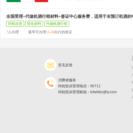
全国受理+代做机酒行程材料+签证中心服务费，适用于未预订机酒的
同程自营
简化材料
代做机酒行程
7
人办理
最早可办理
11-24
出行的签证
意见反馈
消费者服务
同程投诉受理电话：95711
同程投诉受理邮箱：tcfwfxbz@ly.com