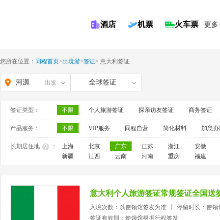
酒店
机票
火车票
更多
您所在位置：
同程首页
>
出境游
>
签证
>
意大利签证
河源
全球签证
出发
签证类型：
不限
个人旅游签证
探亲访友签证
商务签证
产品服务：
不限
VIP服务
同程自营
简化材料
加急办
长期居住地
：
上海
北京
广东
江苏
浙江
安徽
新疆
江西
云南
河南
重庆
福建
意大利个人旅游签证常规签证全国送
入境次数：以使领馆签发为准
停留时长：使领
签证有效期：使领馆根据行程签发