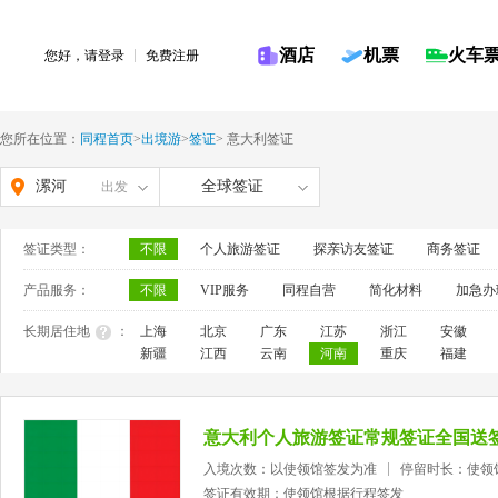
酒店
机票
火车
您好，请
登录
免费注册
您所在位置：
同程首页
>
出境游
>
签证
>
意大利签证
漯河
全球签证
出发
签证类型：
不限
个人旅游签证
探亲访友签证
商务签证
产品服务：
不限
VIP服务
同程自营
简化材料
加急办
长期居住地
：
上海
北京
广东
江苏
浙江
安徽
新疆
江西
云南
河南
重庆
福建
意大利个人旅游签证常规签证全国送
入境次数：以使领馆签发为准
停留时长：使领
签证有效期：使领馆根据行程签发