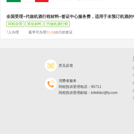
全国受理+代做机酒行程材料+签证中心服务费，适用于未预订机酒的
同程自营
简化材料
代做机酒行程
7
人办理
最早可办理
11-24
出行的签证
意见反馈
消费者服务
同程投诉受理电话：95711
同程投诉受理邮箱：tcfwfxbz@ly.com