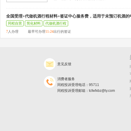
全国受理+代做机酒行程材料+签证中心服务费，适用于未预订机酒的
同程自营
简化材料
代做机酒行程
7
人办理
最早可办理
11-24
出行的签证
意见反馈
消费者服务
同程投诉受理电话：95711
同程投诉受理邮箱：tcfwfxbz@ly.com