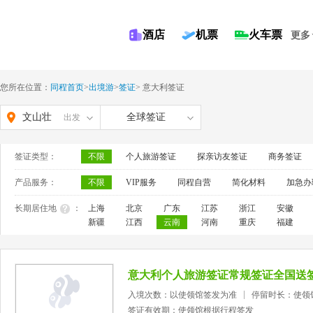
酒店
机票
火车票
更多
您所在位置：
同程首页
>
出境游
>
签证
>
意大利签证
文山壮
全球签证
出发
族苗族
签证类型：
不限
个人旅游签证
探亲访友签证
商务签证
自治州
产品服务：
不限
VIP服务
同程自营
简化材料
加急办
长期居住地
：
上海
北京
广东
江苏
浙江
安徽
新疆
江西
云南
河南
重庆
福建
意大利个人旅游签证常规签证全国送
入境次数：以使领馆签发为准
停留时长：使领
签证有效期：使领馆根据行程签发