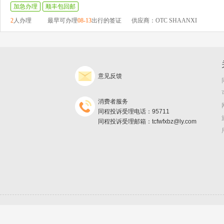
加急办理
顺丰包回邮
2
人办理
最早可办理
08-13
出行的签证
供应商：OTC SHAANXI
意见反馈
消费者服务
同程投诉受理电话：95711
同程投诉受理邮箱：tcfwfxbz@ly.com