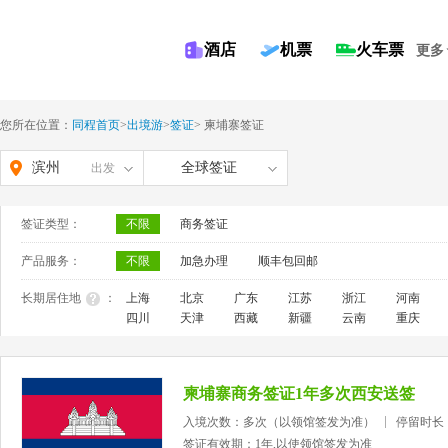
酒店
机票
火车票
更多
您所在位置：
同程首页
>
出境游
>
签证
>
柬埔寨签证
滨州
全球签证
出发
签证类型：
不限
商务签证
产品服务：
不限
加急办理
顺丰包回邮
长期居住地
：
上海
北京
广东
江苏
浙江
河南
四川
天津
西藏
新疆
云南
重庆
柬埔寨商务签证1年多次西安送签
入境次数：多次（以领馆签发为准）
停留时长
签证有效期：1年,以使领馆签发为准