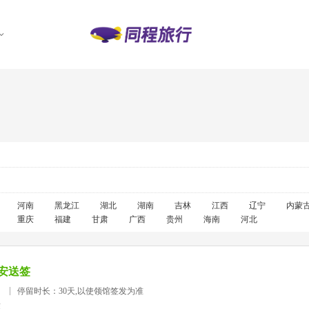
河南
黑龙江
湖北
湖南
吉林
江西
辽宁
内蒙
重庆
福建
甘肃
广西
贵州
海南
河北
安送签
）
停留时长：30天,以使领馆签发为准
准