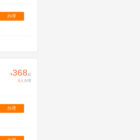
办理
368
起
8
人办理
办理