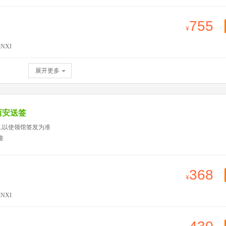
755
NXI
展开更多
西安送签
天,以使领馆签发为准
准
368
NXI