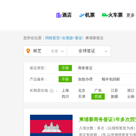
酒店
机票
火车票
更多
您所在位置：
同程首页
>
出境游
>
签证
>
柬埔寨签证
林芝
全球签证
出发
签证类型：
不限
商务签证
产品服务：
不限
加急办理
顺丰包回邮
长期居住地
：
上海
北京
广东
江苏
浙江
四川
天津
西藏
新疆
云南
柬埔寨商务签证1年多次西
入境次数：多次（以领馆签发为准
签证有效期：1年,以使领馆签发为