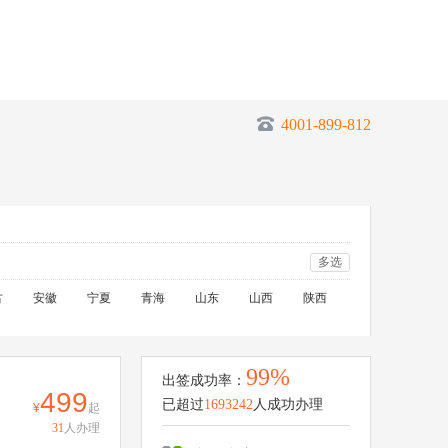
4001-899-812
多选
古
安徽
宁夏
青海
山东
山西
陕西
99%
出签成功率：
499
已超过
1693242
人成功办理
起
31
人办理