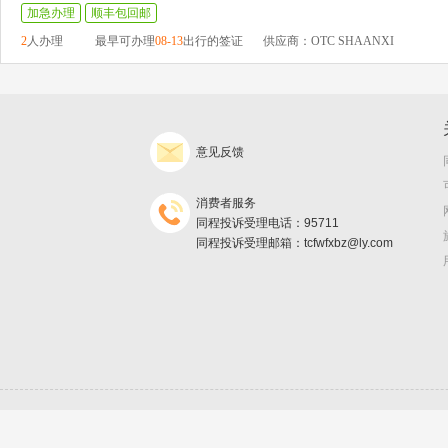
加急办理
顺丰包回邮
2
人办理
最早可办理
08-13
出行的签证
供应商：OTC SHAANXI
意见反馈
消费者服务
同程投诉受理电话：95711
同程投诉受理邮箱：tcfwfxbz@ly.com