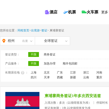
酒店
机票
火车票
更多
您所在位置：
同程首页
>
出境游
>
签证
>
柬埔寨签证
梧州
全球签证
出发
签证类型：
不限
商务签证
产品服务：
不限
加急办理
顺丰包回邮
长期居住地
：
上海
北京
广东
江苏
浙江
河南
四川
天津
西藏
新疆
云南
重庆
柬埔寨商务签证1年多次西安送签
入境次数：多次（以领馆签发为准）
停留时长
签证有效期：1年,以使领馆签发为准