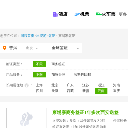
酒店
机票
火车票
更多
您所在位置：
同程首页
>
出境游
>
签证
>
柬埔寨签证
普洱
全球签证
出发
签证类型：
不限
商务签证
产品服务：
不限
加急办理
顺丰包回邮
长期居住地
：
上海
北京
广东
江苏
浙江
河南
四川
天津
西藏
新疆
云南
重庆
柬埔寨商务签证1年多次西安送签
入境次数：多次（以领馆签发为准）
停留时长
签证有效期：1年,以使领馆签发为准