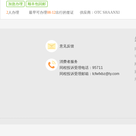
加急办理
顺丰包回邮
2
人办理
最早可办理
08-12
出行的签证
供应商：OTC SHAANXI
意见反馈
消费者服务
同程投诉受理电话：95711
同程投诉受理邮箱：tcfwfxbz@ly.com