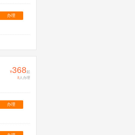
办理
368
起
8
人办理
办理