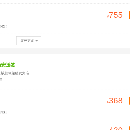
755
NXI
展开更多
西安送签
天,以使领馆签发为准
准
368
NXI