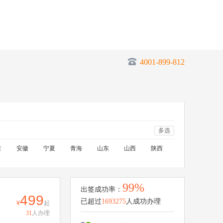
4001-899-812
多选
古
安徽
宁夏
青海
山东
山西
陕西
99%
出签成功率：
499
已超过
1693275
人成功办理
起
31
人办理