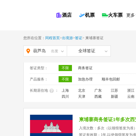
酒店
机票
火车票
更多
您所在位置：
同程首页
>
出境游
>
签证
>
柬埔寨签证
葫芦岛
全球签证
出发
签证类型：
不限
商务签证
产品服务：
不限
加急办理
顺丰包回邮
长期居住地
：
上海
北京
广东
江苏
浙江
四川
天津
西藏
新疆
云南
柬埔寨商务签证1年多次西
入境次数：多次（以领馆签发为准
签证有效期：1年,以使领馆签发为