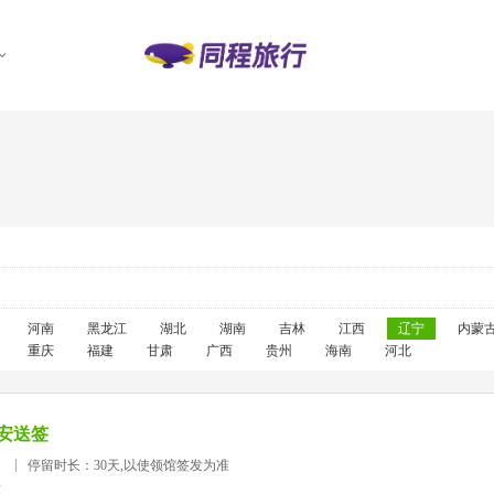
河南
黑龙江
湖北
湖南
吉林
江西
辽宁
内蒙
重庆
福建
甘肃
广西
贵州
海南
河北
安送签
）
停留时长：30天,以使领馆签发为准
准