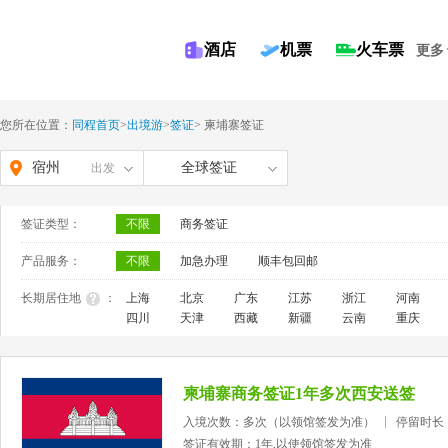
酒店
机票
火车票
更多
您所在位置：
同程首页
>
出境游
>
签证
>
柬埔寨签证
宿州
全球签证
出发
签证类型：
不限
商务签证
产品服务：
不限
加急办理
顺丰包回邮
长期居住地
：
上海
北京
广东
江苏
浙江
河南
四川
天津
西藏
新疆
云南
重庆
柬埔寨商务签证1年多次西安送签
入境次数：多次（以领馆签发为准）
停留时长
签证有效期：1年,以使领馆签发为准