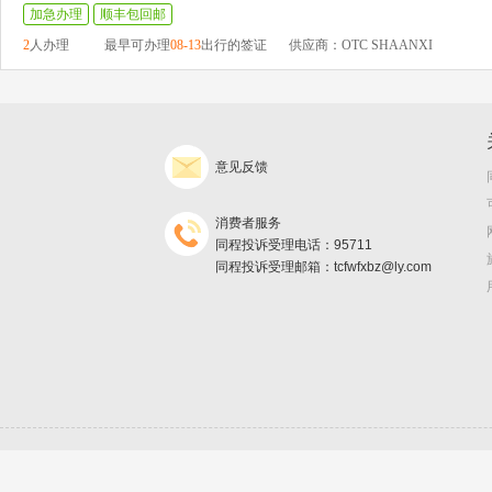
加急办理
顺丰包回邮
2
人办理
最早可办理
08-13
出行的签证
供应商：OTC SHAANXI
意见反馈
消费者服务
同程投诉受理电话：95711
同程投诉受理邮箱：tcfwfxbz@ly.com