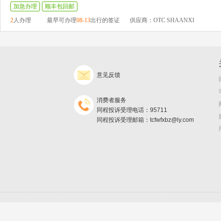
加急办理
顺丰包回邮
2
人办理
最早可办理
08-13
出行的签证
供应商：OTC SHAANXI
意见反馈
消费者服务
同程投诉受理电话：95711
同程投诉受理邮箱：tcfwfxbz@ly.com