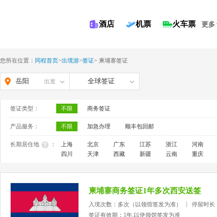
酒店
机票
火车票
更多
您所在位置：
同程首页
>
出境游
>
签证
>
柬埔寨签证
岳阳
全球签证
出发
签证类型：
不限
商务签证
产品服务：
不限
加急办理
顺丰包回邮
长期居住地
：
上海
北京
广东
江苏
浙江
河南
四川
天津
西藏
新疆
云南
重庆
柬埔寨商务签证1年多次西安送签
入境次数：多次（以领馆签发为准）
停留时长
签证有效期：1年,以使领馆签发为准