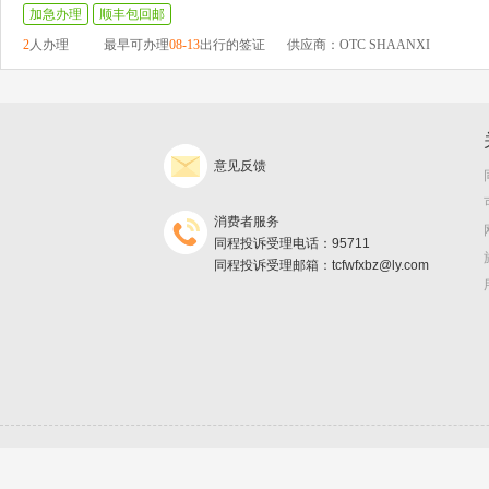
加急办理
顺丰包回邮
2
人办理
最早可办理
08-13
出行的签证
供应商：OTC SHAANXI
意见反馈
消费者服务
同程投诉受理电话：95711
同程投诉受理邮箱：tcfwfxbz@ly.com