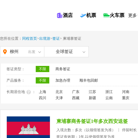
酒店
机票
火车票
更多
您所在位置：
同程首页
>
出境游
>
签证
>
柬埔寨签证
柳州
全球签证
出发
签证类型：
不限
商务签证
产品服务：
不限
加急办理
顺丰包回邮
长期居住地
：
上海
北京
广东
江苏
浙江
河南
四川
天津
西藏
新疆
云南
重庆
柬埔寨商务签证1年多次西安送签
入境次数：多次（以领馆签发为准）
停留时长
签证有效期：1年,以使领馆签发为准