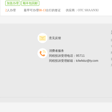
加急办理
顺丰包回邮
2
人办理
最早可办理
08-13
出行的签证
供应商：OTC SHAANXI
意见反馈
消费者服务
同程投诉受理电话：95711
同程投诉受理邮箱：tcfwfxbz@ly.com