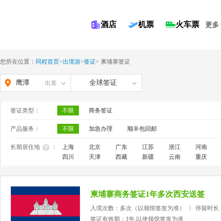
酒店
机票
火车票
更多
您所在位置：
同程首页
>
出境游
>
签证
>
柬埔寨签证
鹰潭
全球签证
出发
签证类型：
不限
商务签证
产品服务：
不限
加急办理
顺丰包回邮
长期居住地
：
上海
北京
广东
江苏
浙江
河南
四川
天津
西藏
新疆
云南
重庆
柬埔寨商务签证1年多次西安送签
入境次数：多次（以领馆签发为准）
停留时长
签证有效期：1年,以使领馆签发为准