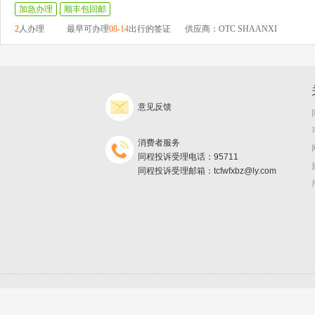
加急办理
顺丰包回邮
2
人办理
最早可办理
08-14
出行的签证
供应商：OTC SHAANXI
意见反馈
消费者服务
同程投诉受理电话：95711
同程投诉受理邮箱：tcfwfxbz@ly.com