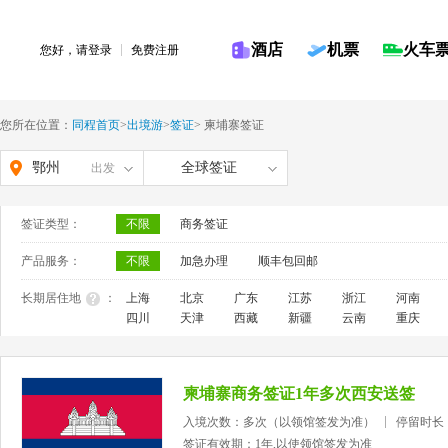
酒店
机票
火车
您好，请
登录
免费注册
您所在位置：
同程首页
>
出境游
>
签证
>
柬埔寨签证
鄂州
全球签证
出发
签证类型：
不限
商务签证
产品服务：
不限
加急办理
顺丰包回邮
长期居住地
：
上海
北京
广东
江苏
浙江
河南
四川
天津
西藏
新疆
云南
重庆
柬埔寨商务签证1年多次西安送签
入境次数：多次（以领馆签发为准）
停留时长
签证有效期：1年,以使领馆签发为准