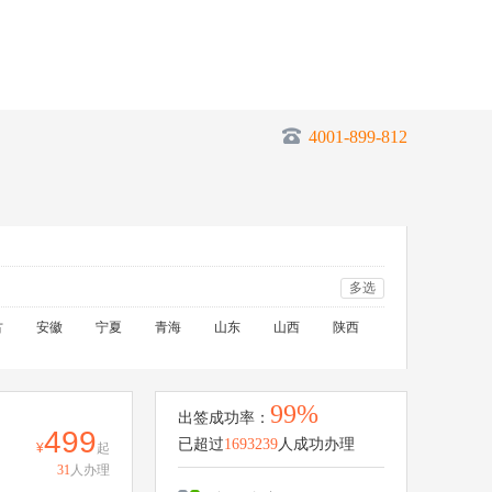
4001-899-812
多选
古
安徽
宁夏
青海
山东
山西
陕西
99%
出签成功率：
499
已超过
1693239
人成功办理
起
31
人办理