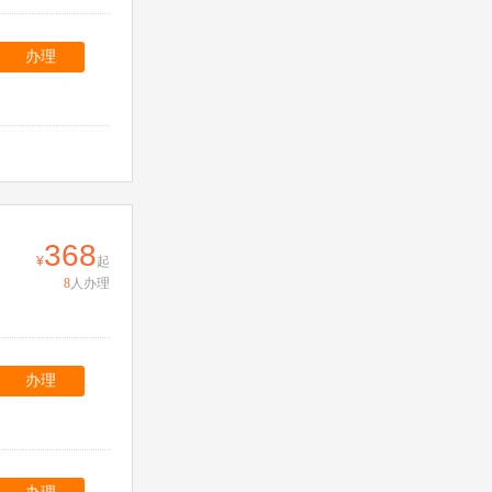
办理
368
起
8
人办理
办理