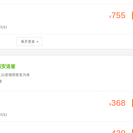
755
NXI
展开更多
西安送签
天,以使领馆签发为准
准
368
NXI