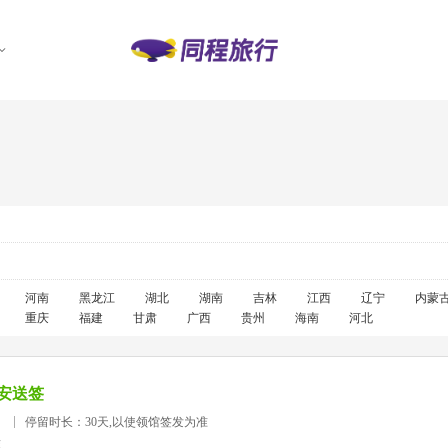
河南
黑龙江
湖北
湖南
吉林
江西
辽宁
内蒙
重庆
福建
甘肃
广西
贵州
海南
河北
安送签
）
停留时长：30天,以使领馆签发为准
准