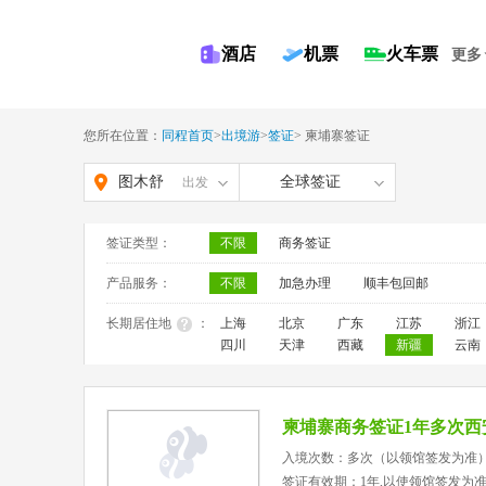
酒店
机票
火车票
更多
您所在位置：
同程首页
>
出境游
>
签证
>
柬埔寨签证
图木舒
全球签证
出发
克
签证类型：
不限
商务签证
产品服务：
不限
加急办理
顺丰包回邮
长期居住地
：
上海
北京
广东
江苏
浙江
四川
天津
西藏
新疆
云南
柬埔寨商务签证1年多次西
入境次数：多次（以领馆签发为准
签证有效期：1年,以使领馆签发为